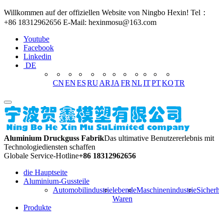
Willkommen auf der offiziellen Website von Ningbo Hexin! Tel：
+86 18312962656 E-Mail: hexinmosu@163.com
Youtube
Facebook
Linkedin
DE
CN
EN
ES
RU
AR
JA
FR
NL
IT
PT
KO
TR
Aluminium Druckguss Fabrik
Das ultimative Benutzererlebnis mit
Technologiediensten schaffen
Globale Service-Hotline
+86 18312962656
die Hauptseite
Aluminium-Gussteile
Automobilindustrie
lebende
Maschinenindustrie
Sicherh
Waren
Produkte