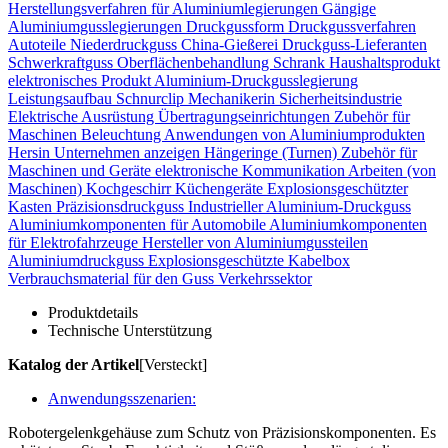
Herstellungsverfahren für Aluminiumlegierungen
Gängige
Aluminiumgusslegierungen
Druckgussform
Druckgussverfahren
Autoteile
Niederdruckguss
China-Gießerei
Druckguss-Lieferanten
Schwerkraftguss
Oberflächenbehandlung
Schrank
Haushaltsprodukt
elektronisches Produkt
Aluminium-Druckgusslegierung
Leistungsaufbau
Schnurclip
Mechanikerin
Sicherheitsindustrie
Elektrische Ausrüstung
Übertragungseinrichtungen
Zubehör für
Maschinen
Beleuchtung
Anwendungen von Aluminiumprodukten
Hersin Unternehmen anzeigen
Hängeringe (Turnen)
Zubehör für
Maschinen und Geräte
elektronische Kommunikation
Arbeiten (von
Maschinen)
Kochgeschirr Küchengeräte
Explosionsgeschützter
Kasten
Präzisionsdruckguss
Industrieller Aluminium-Druckguss
Aluminiumkomponenten für Automobile
Aluminiumkomponenten
für Elektrofahrzeuge
Hersteller von Aluminiumgussteilen
Aluminiumdruckguss
Explosionsgeschützte Kabelbox
Verbrauchsmaterial für den Guss
Verkehrssektor
Produktdetails
Technische Unterstützung
Katalog der Artikel
[Versteckt]
Anwendungsszenarien:
Robotergelenkgehäuse zum Schutz von Präzisionskomponenten. Es