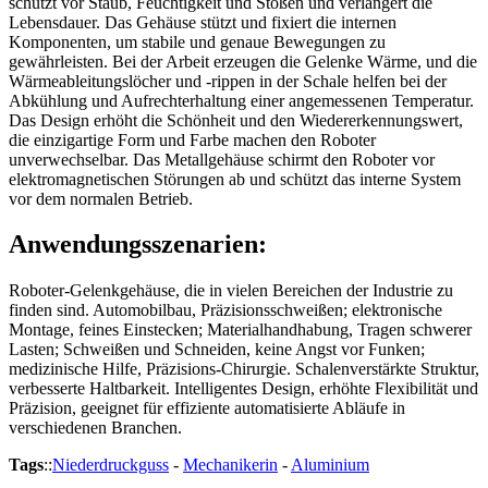
schützt vor Staub, Feuchtigkeit und Stößen und verlängert die
Lebensdauer. Das Gehäuse stützt und fixiert die internen
Komponenten, um stabile und genaue Bewegungen zu
gewährleisten. Bei der Arbeit erzeugen die Gelenke Wärme, und die
Wärmeableitungslöcher und -rippen in der Schale helfen bei der
Abkühlung und Aufrechterhaltung einer angemessenen Temperatur.
Das Design erhöht die Schönheit und den Wiedererkennungswert,
die einzigartige Form und Farbe machen den Roboter
unverwechselbar. Das Metallgehäuse schirmt den Roboter vor
elektromagnetischen Störungen ab und schützt das interne System
vor dem normalen Betrieb.
Anwendungsszenarien:
Roboter-Gelenkgehäuse, die in vielen Bereichen der Industrie zu
finden sind. Automobilbau, Präzisionsschweißen; elektronische
Montage, feines Einstecken; Materialhandhabung, Tragen schwerer
Lasten; Schweißen und Schneiden, keine Angst vor Funken;
medizinische Hilfe, Präzisions-Chirurgie. Schalenverstärkte Struktur,
verbesserte Haltbarkeit. Intelligentes Design, erhöhte Flexibilität und
Präzision, geeignet für effiziente automatisierte Abläufe in
verschiedenen Branchen.
Tags
::
Niederdruckguss
-
Mechanikerin
-
Aluminium