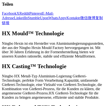
Teilen
Facebook
X
Reddit
Pinterest
E-Mail-
Adresse
LinkedIn
StumbleUpon
WhatsApp
vKontakte
微信
微博
复制
链接
HX Mould™ Technologie
Ningbo Hexin ist ein Hersteller von Aluminiumlegierungsgussteilen,
der aus der Ningbo Hexin Mould Factory hervorgegangen ist. Mit
über 30 Jahren Erfahrung in der Formenherstellung bieten wir
unseren Kunden rationelle, stabile und effiziente Metallformen.
HX Casting™ Technologie
Ningbo HX Metall-Typ Aluminium-Legierung Gießerei-
Technologie, perfekte Form Verarbeitung Kapazität, umfassende
Gießerei-Technologie, eine Vielzahl von Gießerei-Technologie, die
Kombination von Gießerei-Prozess, für die Kunden zu klären, die
angemessene Gießerei-Prozess.HX Gießerei-Technologie für die
Kunden zu bringen angemessene, effiziente und stabile Produkte.