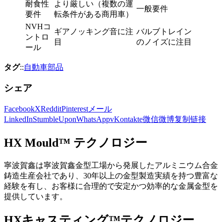
耐食性
より厳しい（複数の運
一般要件
要件
転条件がある商用車）
NVHコ
ギアノッキング音に注
バルブトレイン
ントロ
目
のノイズに注目
ール
タグ
::
自動車部品
シェア
Facebook
X
Reddit
Pinterest
メール
LinkedIn
StumbleUpon
WhatsApp
vKontakte
微信
微博
复制链接
HX Mould™ テクノロジー
寧波賀鑫は寧波賀鑫金型工場から発展したアルミニウム合金
鋳造生産会社であり、30年以上の金型製造実績を持つ豊富な
経験を有し、お客様に合理的で安定かつ効率的な金属金型を
提供しています。
HXキャスティング™テクノロジー