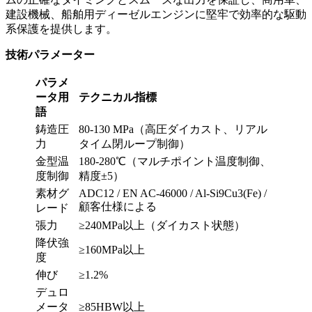
建設機械、船舶用ディーゼルエンジンに堅牢で効率的な駆動
系保護を提供します。
技術パラメーター
パラメ
ータ用
テクニカル指標
語
鋳造圧
80-130 MPa（高圧ダイカスト、リアル
力
タイム閉ループ制御）
金型温
180-280℃（マルチポイント温度制御、
度制御
精度±5）
素材グ
ADC12 / EN AC-46000 / Al-Si9Cu3(Fe) /
顧客仕様による
レード
張力
≥240MPa以上（ダイカスト状態）
降伏強
≥160MPa以上
度
伸び
≥1.2%
デュロ
メータ
≥85HBW以上