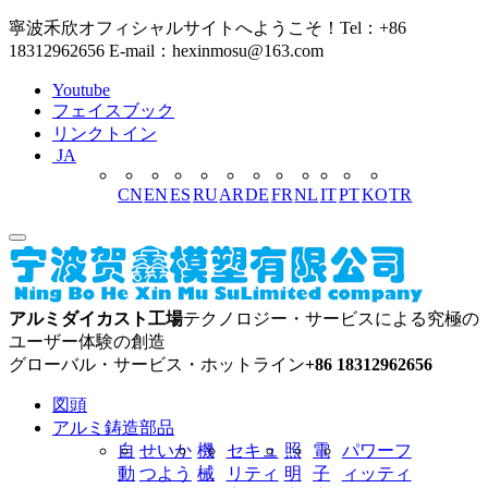
寧波禾欣オフィシャルサイトへようこそ！Tel：+86
18312962656 E-mail：hexinmosu@163.com
Youtube
フェイスブック
リンクトイン
JA
CN
EN
ES
RU
AR
DE
FR
NL
IT
PT
KO
TR
アルミダイカスト工場
テクノロジー・サービスによる究極の
ユーザー体験の創造
グローバル・サービス・ホットライン
+86 18312962656
図頭
アルミ鋳造部品
自
せいか
機
セキュ
照
電
パワーフ
動
つよう
械
リティ
明
子
ィッティ