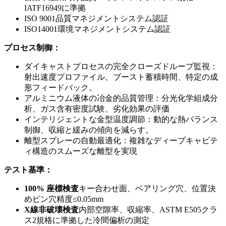
IATF16949に準拠
ISO 9001品質マネジメントシステム認証
ISO14001環境マネジメントシステム認証
プロセス制御：
ダイキャストプロセスの完全クローズドループ監視：
射出速度プロファイル、ブースト蓄積時間、特定の成
形フィードバック。
アルミニウム液体の冶金的品質管理：分光化学組成分
析、ガス含有密度試験、劣化効果の評価
インテリジェントな金型温度調節：動的な熱バランス
制御、収縮と緩みの傾向を減らす。
離型スプレーの自動最適化：複雑なディープキャビテ
ィ構造のスムーズな離型を実現
テスト基準：
100% 座標検査
キー合わせ面、ベアリング穴、位置決
めピン穴精度≤0.05mm
X線非破壊検査
内部空隙率、収縮率、ASTM E505クラ
ス2規格に準拠した冷間偏析の測定