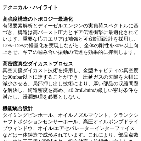
テクニカル・ハイライト
高強度構造のトポロジー最適化
有限要素解析とディーゼルエンジンの実負荷スペクトルに基
づき、構造は高バースト圧力とギア伝達衝撃に最適化されて
います。重要な応力エリアは補強と可変断面設計を採用し、
12%~15%の軽量化を実現しながら、全体の剛性を30%以上向
上させ、ギアの噛み合い振動の伝達を効果的に抑制します。
高密度真空ダイカストプロセス
真空支援ダイカスト技術を採用し、金型キャビティの真空度
は90mbar以下に達することができ、圧延ガスの欠陥を大幅に
減少させる。局部押し出し技術により、厚い部品の収縮問題
を解決し、鋳造密度を高め、≤0.2mL/minの厳しい密封条件を
満たし、浸潤処理を必要としない。
機能統合設計
タイミングピンホール、オイルノズルマウント、クランクシ
ャフトポジションセンサーホール、高圧オイルポンプドライ
ブウィンドウ、オイル/エアセパレーターインターフェイス
などは一体鋳造で成形されています。これにより、部品点数