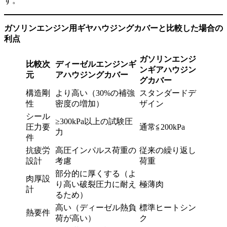
す。
ガソリンエンジン用ギヤハウジングカバーと比較した場合の
利点
ガソリンエンジ
比較次
ディーゼルエンジンギ
ンギアハウジン
元
アハウジングカバー
グカバー
構造剛
より高い（30%の補強
スタンダードデ
性
密度の増加）
ザイン
シール
≥300kPa以上の試験圧
圧力要
通常≦200kPa
力
件
抗疲労
高圧インパルス荷重の
従来の繰り返し
設計
考慮
荷重
部分的に厚くする（よ
肉厚設
り高い破裂圧力に耐え
極薄肉
計
るため）
高い（ディーゼル熱負
標準ヒートシン
熱要件
荷が高い）
ク