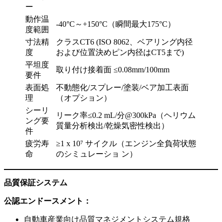
ー
動作温
-40°C～+150°C（瞬間最大175°C）
度範囲
寸法精
クラスCT6 (ISO 8062、ベアリング内径
度
および位置決めピン内径はCT5まで)
平坦度
取り付け接着面 ≤0.08mm/100mm
要件
表面処
不動態化/スプレー/塗装/ベア加工表面
理
（オプション）
シーリ
リーク率≤0.2 mL/分@300kPa（ヘリウム
ング要
質量分析検出/乾燥気密性検出）
件
疲労寿
≥1 x 10⁷ サイクル（エンジン全負荷状態
命
のシミュレーショ ン）
品質保証システム
公認エンドースメント：
自動車産業向け品質マネジメントシステム規格