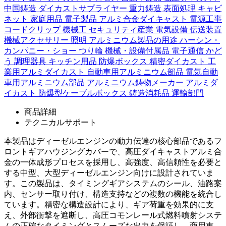
中国鋳造
ダイカストサプライヤー
重力鋳造
表面処理
キャビ
ネット
家庭用品
電子製品
アルミ合金ダイキャスト
電源工事
コードクリップ
機械工
セキュリティ産業
電気設備
伝送装置
機械アクセサリー
照明
アルミニウム製品の用途
ハーシン・
カンパニー・ショー
つり輪
機械・設備付属品
電子通信
かど
う
調理器具 キッチン用品
防爆ボックス
精密ダイカスト
工
業用アルミダイカスト
自動車用アルミニウム部品
電気自動
車用アルミニウム部品
アルミニウム鋳物メーカー
アルミダ
イカスト
防爆型ケーブルボックス
鋳造消耗品
運輸部門
商品詳細
テクニカルサポート
本製品はディーゼルエンジンの動力伝達の核心部品であるフ
ロントギアハウジングカバーで、高圧ダイキャストアルミ合
金の一体成形プロセスを採用し、高強度、高信頼性を必要と
する中型、大型ディーゼルエンジン向けに設計されていま
す。この製品は、タイミングギアシステムのシール、油路案
内、センサー取り付け、構造支持などの複数の機能を統合し
ています。精密な構造設計により、ギア荷重を効果的に支
え、外部衝撃を遮断し、高圧コモンレール式燃料噴射システ
ムの正確なタイミングとスムーズな出力を保証し、商用車、