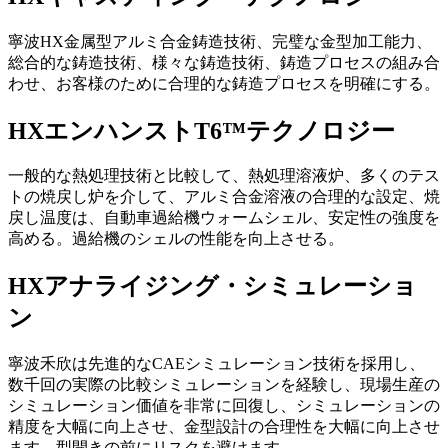
寧波HX金属型アルミ合金鋳造技術、完璧な金型加工能力、
総合的な鋳造技術、様々な鋳造技術、鋳造プロセスの組み合
わせ、お客様のために合理的な鋳造プロセスを明確にする。
HXエンハンストT6™テクノロジー
一般的な熱処理技術と比較して、熱処理溶液炉、多くのテス
トの焼戻し炉を介して、アルミ合金溶液の合理的な設定、焼
戻し温度は、自動車過給機ウォームシェル、安定性の強度を
高める。過給機のシェルの性能を向上させる。
HXアナライジング・シミュレーショ
ン
寧波禾欣は先進的なCAEシミュレーション技術を採用し、
数千回の実際の比較シミュレーションを経験し、現場生産の
シミュレーション価値を非常に回復し、シミュレーションの
精度を大幅に向上させ、金型設計の合理性を大幅に向上させ
ます。型開きの前にリスクを避けます。