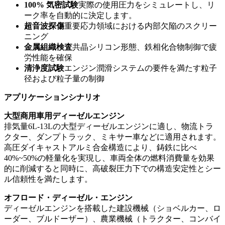
100% 気密試験
実際の使用圧力をシミュレートし、リ
ーク率を自動的に決定します。
超音波探傷
重要応力領域における内部欠陥のスクリー
ニング
金属組織検査
共晶シリコン形態、鉄相化合物制御で疲
労性能を確保
清浄度試験
エンジン潤滑システムの要件を満たす粒子
径および粒子量の制御
アプリケーションシナリオ
大型商用車用ディーゼルエンジン
排気量6L-13Lの大型ディーゼルエンジンに適し、物流トラ
クター、ダンプトラック、ミキサー車などに適用されます。
高圧ダイキャストアルミ合金構造により、鋳鉄に比べ
40%~50%の軽量化を実現し、車両全体の燃料消費量を効果
的に削減すると同時に、高破裂圧力下での構造安定性とシー
ル信頼性を満たします。
オフロード・ディーゼル・エンジン
ディーゼルエンジンを搭載した建設機械（ショベルカー、ロ
ーダー、ブルドーザー）、農業機械（トラクター、コンバイ