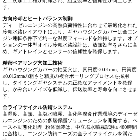
と二次加工工程が削減され、組立効率と信頼性が向上しま
す。
方向冷却とヒートバランス制御
ディーゼルエンジンの高熱負荷特性に合わせて最適化された
冷却水路レイアウトにより、ギヤハウジングカバーは全エン
ジン運転条件下で均一な温度フィールドを維持します。オプ
ションの一体型オイル冷却水路設計は、放熱効率をさらに高
め、ギアトレインとセンサーの信頼性を確保します。
精密ベアリング穴加工技術
ギヤハウジングカバーの軸受穴は、真円度≤0.01mm、円筒度
≤0.012mmの粗さと精度の複合ボーリングプロセスを採用
し、タイミングギヤシステムの正確なアライメントを確保
し、かみ合いノイズを低減し、伝送効率と寿命を向上させま
す。
全ライフサイクル防錆システム
高湿度、高熱、高塩水噴霧、高化学腐食作業環境のディーゼ
ルエンジンのための多層保護ソリューションを開発する。ベ
ース不動態化処理+粉体塗装は、中立塩水噴霧試験≥ 480時間
に合格し、エンジン防錆ニーズの全ライフサイクルを満た