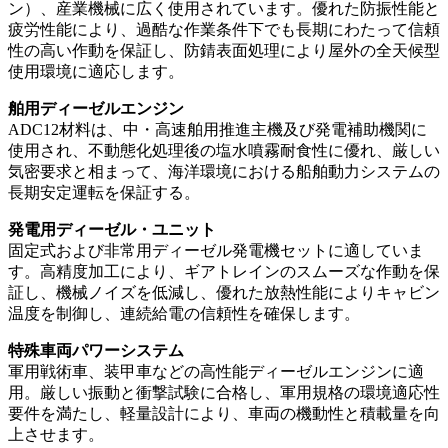
ン）、産業機械に広く使用されています。優れた防振性能と
疲労性能により、過酷な作業条件下でも長期にわたって信頼
性の高い作動を保証し、防錆表面処理により屋外の全天候型
使用環境に適応します。
舶用ディーゼルエンジン
ADC12材料は、中・高速舶用推進主機及び発電補助機関に
使用され、不動態化処理後の塩水噴霧耐食性に優れ、厳しい
気密要求と相まって、海洋環境における船舶動力システムの
長期安定運転を保証する。
発電用ディーゼル・ユニット
固定式および非常用ディーゼル発電機セットに適していま
す。高精度加工により、ギアトレインのスムーズな作動を保
証し、機械ノイズを低減し、優れた放熱性能によりキャビン
温度を制御し、連続給電の信頼性を確保します。
特殊車両パワーシステム
軍用戦術車、装甲車などの高性能ディーゼルエンジンに適
用。厳しい振動と衝撃試験に合格し、軍用規格の環境適応性
要件を満たし、軽量設計により、車両の機動性と積載量を向
上させます。