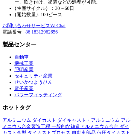
ー、吹き付け、塗装などの処理が可能。
{生産サイクル｝：30～60日
{開始数量}: 100ピース
お問い合わせ
サービスWeChat
電話番号
+86 18312962656
製品センター
自動車
機械工業
照明産業
セキュリティ産業
せいかつようひん
電子産業
パワーフィッティング
ホットタグ
アルミニウム
ダイカスト
ダイキャスト・アルミニウム
アル
ミニウム合金製造工程
一般的な鋳造アルミニウム合金
ダイ
カスト金型
ダイカストプロセス
自動車部品
低圧ダイカスト