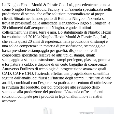
La Ningbo Hexin Mould & Plastic Co., Ltd., precedentemente nota
come Ningbo Hexin Mould Factory, è un’azienda specializzata nella
produzione di stampi che offre soluzioni personalizzate ai propri
clienti. Situata nel famoso porto di Beilun a Ningbo, l’azienda si
trova in prossimità delle autostrade Hangzhou-Ningbo e Tongsan, a
28 chilometri dall’aeroporto di Ningbo, e gode di ottimi
collegamenti via mare, terra e aria. Lo stabilimento di Ningbo Hexin
ha costituito nel 2010 la Ningbo Hexin Mould & Plastic Co., Ltd.,
che vanta quasi 20 anni di esperienza nella produzione di stampi e
una solida competenza in materia di pressofusione, stampaggio a
bassa pressione e stampaggio per gravità; dispone inoltre di
conoscenze specifiche relative ad altri tipi di stampi, quali:
stampaggio a stampo, estrusione, stampi per legno, plastica, gomma
e forgiatura a caldo, e dispone di un certo bagaglio di conoscenze.
Attraverso l’utilizzo di tecnologie di progettazione avanzate quali
CAD, CAF e CFD, l’azienda effettua una progettazione scientifica
seguita dall’analisi dei flussi all’interno degli stampi; i risultati di tale
analisi, combinati con l’esperienza pratica, consentono di ottimizzare
la struttura del prodotto, per poi procedere allo sviluppo dello
stampo e alla produzione del prodotto. L’azienda offre ai clienti
soluzioni complete per i prodotti in lega di alluminio e i relativi
accessori.