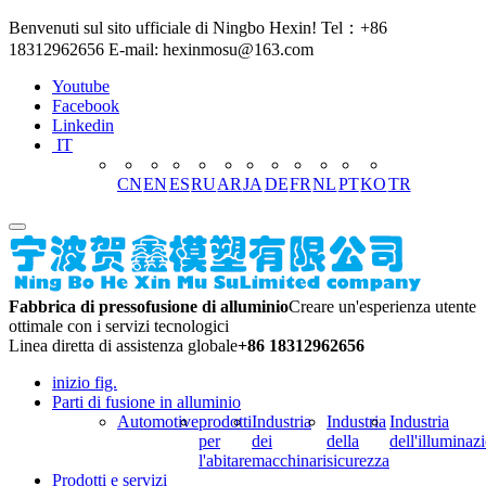
Benvenuti sul sito ufficiale di Ningbo Hexin! Tel：+86
18312962656 E-mail: hexinmosu@163.com
Youtube
Facebook
Linkedin
IT
CN
EN
ES
RU
AR
JA
DE
FR
NL
PT
KO
TR
Fabbrica di pressofusione di alluminio
Creare un'esperienza utente
ottimale con i servizi tecnologici
Linea diretta di assistenza globale
+86 18312962656
inizio fig.
Parti di fusione in alluminio
Automotive
prodotti
Industria
Industria
Industria
per
dei
della
dell'illuminaz
l'abitare
macchinari
sicurezza
Prodotti e servizi