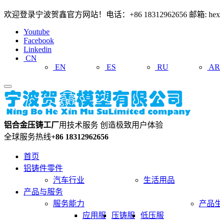
欢迎登录宁波贺鑫官方网站！电话：+86 18312962656 邮箱: hexin
Youtube
Facebook
Linkedin
CN
EN
ES
RU
A
铝合金压铸工厂
用技术服务 创造极致用户体验
全球服务热线
+86 18312962656
首页
铝铸件零件
汽车行业
生活用品
产品与服务
服务能力
产品
应用服
压铸服
低压服