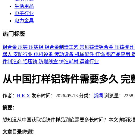
生活用品
电子行业
电力金具
热门标签
铝合金
压铸
压铸铝
铝合金制造工艺
常见铸造铝合金
压铸模具
器人
安防行业
电机设备
传动设备
机械配件
灯饰
铝产品应用
件制造商
铝压铸
防爆线盒
铸造耗材
运输行业
从中国打样铝铸件需要多久 完
作者：
H.K.X
发布时间：2026-05-13
分类：
新闻
浏览量：2258
摘要：
想知道从中国获取铝铸件样品到底需要多长时间？本文详解砂
文章目录
[隐藏]