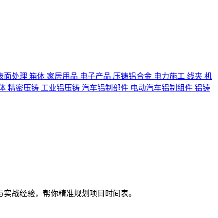
表面处理
箱体
家居用品
电子产品
压铸铝合金
电力施工
线夹
机
体
精密压铸
工业铝压铸
汽车铝制部件
电动汽车铝制组件
铝铸
与实战经验，帮你精准规划项目时间表。