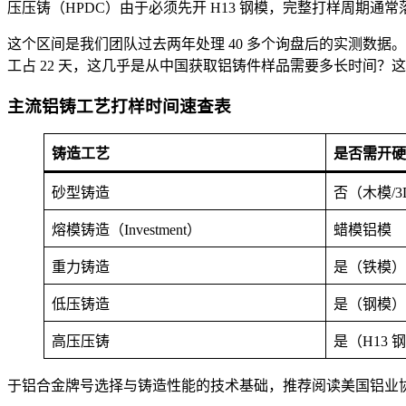
压压铸（HPDC）由于必须先开 H13 钢模，完整打样周期通常
这个区间是我们团队过去两年处理 40 多个询盘后的实测数据。其
工占 22 天，这几乎是从中国获取铝铸件样品需要多长时间？这
主流铝铸工艺打样时间速查表
铸造工艺
是否需开硬
砂型铸造
否（木模/
熔模铸造（Investment）
蜡模铝模
重力铸造
是（铁模）
低压铸造
是（钢模）
高压压铸
是（H13 
于铝合金牌号选择与铸造性能的技术基础，推荐阅读美国铝业协会（The 