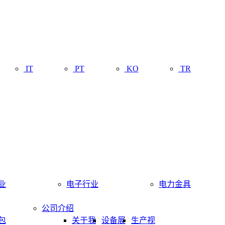
IT
PT
KO
TR
业
电子行业
电力金具
公司介绍
包
关于我
设备展
生产视