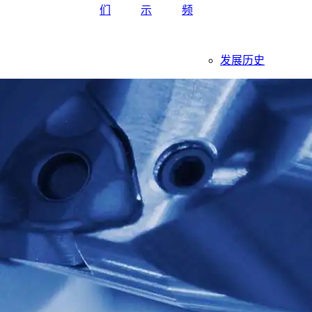
们
示
频
发展历史