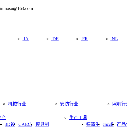
mosu@163.com
R
JA
DE
FR
NL
机械行业
安防行业
照明行
生产
生产工具
3D设
CAE仿
模具制
铸造生
cnc加
产品