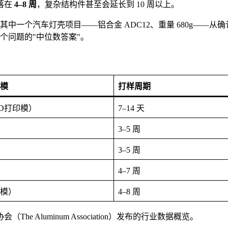
落在
4–8 周
，复杂结构件甚至会延长到 10 周以上。
中一个汽车灯壳项目——铝合金 ADC12、重量 680g——从确
个问题的"中位数答案"。
模
打样周期
3D打印模）
7–14 天
3–5 周
3–5 周
4–7 周
钢模）
4–8 周
Aluminum Association）发布的行业数据概览。