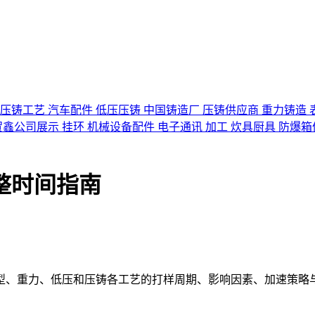
压铸工艺
汽车配件
低压压铸
中国铸造厂
压铸供应商
重力铸造
贺鑫公司展示
挂环
机械设备配件
电子通讯
加工
炊具厨具
防爆箱
整时间指南
型、重力、低压和压铸各工艺的打样周期、影响因素、加速策略