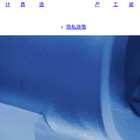
计
真
造
产
工
装
隐私政策