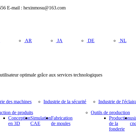
62656 E-mail : hexinmosu@163.com
U
AR
JA
DE
NL
utilisateur optimale grâce aux services technologiques
trie des machines
Industrie de la sécurité
Industrie de l'éclair
ction de produits
Outils de production
Conception
Simulation
Fabrication
Production
us
en 3D
CAE
de moules
de la
cn
fonderie