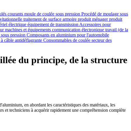
ulés courants
moule de coulée sous pression
Procédé de moulage sous
vitationnelle
traitement de surface
armoire
produit ménager
produit
riel électrique
équipement de transmission
Accessoires pour
our machines et équipements
communication électronique
travail (de la
 sous pression
Composants en aluminium pour l'automobile
 à câble antidéflagrante
Consommables de coulée
secteur des
lée du principe, de la structure
d'aluminium, en abordant les caractéristiques des matériaux, les
nieurs et techniciens à acquérir rapidement une compréhension complète