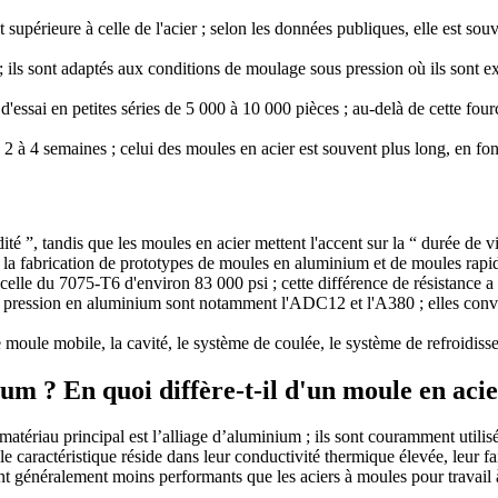
supérieure à celle de l'acier ; selon les données publiques, elle est souv
; ils sont adaptés aux conditions de moulage sous pression où ils sont e
essai en petites séries de 5 000 à 10 000 pièces ; au-delà de cette fourc
2 à 4 semaines ; celui des moules en acier est souvent plus long, en fon
té ”, tandis que les moules en acier mettent l'accent sur la “ durée de vi
a fabrication de prototypes de moules en aluminium et de moules rapides
celle du 7075-T6 d'environ 83 000 psi ; cette différence de résistance a 
pression en aluminium sont notamment l'ADC12 et l'A380 ; elles convie
 moule mobile, la cavité, le système de coulée, le système de refroidiss
um ? En quoi diffère-t-il d'un moule en acie
ériau principal est l’alliage d’aluminium ; ils sont couramment utilisés 
e caractéristique réside dans leur conductivité thermique élevée, leur fa
ont généralement moins performants que les aciers à moules pour travail à