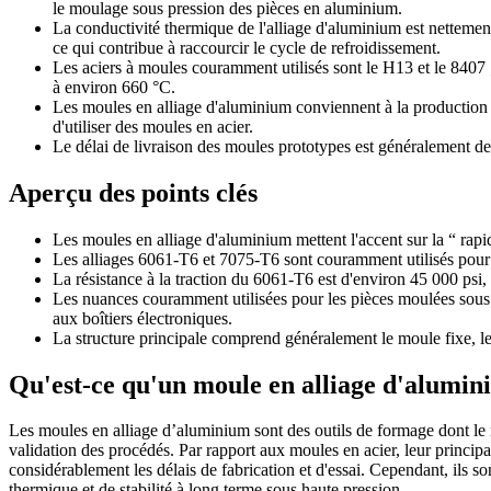
le moulage sous pression des pièces en aluminium.
La conductivité thermique de l'alliage d'aluminium est nettement 
ce qui contribue à raccourcir le cycle de refroidissement.
Les aciers à moules couramment utilisés sont le H13 et le 8407 
à environ 660 °C.
Les moules en alliage d'aluminium conviennent à la production d'
d'utiliser des moules en acier.
Le délai de livraison des moules prototypes est généralement de 
Aperçu des points clés
Les moules en alliage d'aluminium mettent l'accent sur la “ rapidi
Les alliages 6061-T6 et 7075-T6 sont couramment utilisés pour l
La résistance à la traction du 6061-T6 est d'environ 45 000 psi, 
Les nuances couramment utilisées pour les pièces moulées sous 
aux boîtiers électroniques.
La structure principale comprend généralement le moule fixe, le
Qu'est-ce qu'un moule en alliage d'alumini
Les moules en alliage d’aluminium sont des outils de formage dont le mat
validation des procédés. Par rapport aux moules en acier, leur principal
considérablement les délais de fabrication et d'essai. Cependant, ils s
thermique et de stabilité à long terme sous haute pression.