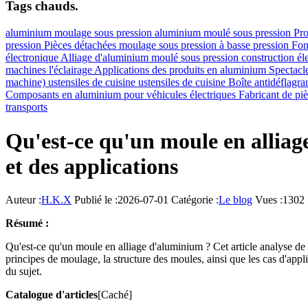
Tags chauds.
aluminium
moulage sous pression
aluminium moulé sous pression
Pro
pression
Pièces détachées
moulage sous pression à basse pression
Fon
électronique
Alliage d'aluminium moulé sous pression
construction él
machines
l'éclairage
Applications des produits en aluminium
Spectacl
machine)
ustensiles de cuisine ustensiles de cuisine
Boîte antidéflagra
Composants en aluminium pour véhicules électriques
Fabricant de p
transports
Qu'est-ce qu'un moule en alliage
et des applications
Auteur :
H.K.X
Publié le :2026-07-01
Catégorie :
Le blog
Vues :1302
Résumé :
Qu'est-ce qu'un moule en alliage d'aluminium ? Cet article analyse de 
principes de moulage, la structure des moules, ainsi que les cas d'appl
du sujet.
Catalogue d'articles
[Caché]