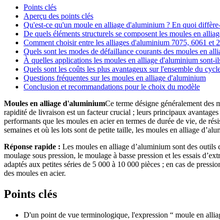
Points clés
Aperçu des points clés
Qu'est-ce qu'un moule en alliage d'aluminium ? En quoi diffère-
De quels éléments structurels se composent les moules en allia
Comment choisir entre les alliages d'aluminium 7075, 6061 et 
Quels sont les modes de défaillance courants des moules en alli
À quelles applications les moules en alliage d'aluminium sont-i
Quels sont les coûts les plus avantageux sur l'ensemble du cycl
Questions fréquentes sur les moules en alliage d'aluminium
Conclusion et recommandations pour le choix du modèle
Moules en alliage d'aluminium
Ce terme désigne généralement des mou
rapidité de livraison est un facteur crucial ; leurs principaux avantag
performants que les moules en acier en termes de durée de vie, de résist
semaines et où les lots sont de petite taille, les moules en alliage d’a
Réponse rapide :
Les moules en alliage d’aluminium sont des outils de
moulage sous pression, le moulage à basse pression et les essais d’extru
adaptés aux petites séries de 5 000 à 10 000 pièces ; en cas de pressi
des moules en acier.
Points clés
D'un point de vue terminologique, l'expression “ moule en alli