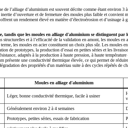
 de l’alliage d’aluminium est souvent décrite comme étant environ 3 à 4 
 une inertie d’ouverture et de fermeture des moules plus faible et convien
ffrent un rendement élevé en matière d’électroérosion et d’usinage à gr
e, tandis que les moules en alliage d'aluminium se distinguent par l
tructurelles et à l’efficacité de la validation en amont, les moules en a
long terme, les moules en acier constituent un choix plus sûr. Les moule
ation de prototypes, la production d’essai en petites séries et les livra
résistance, adaptés à la production à haute pression, à haute température
ium présente une conductivité thermique élevée, ce qui permet de réduir
gradation des propriétés d'un matériau suite à des cycles répétés de chau
Moules en alliage d'aluminium
H
Léger, bonne conductivité thermique, facile à usiner
v
Généralement environ 2 à 4 semaines
D
Prototypes, petites séries, essais de fabrication
P