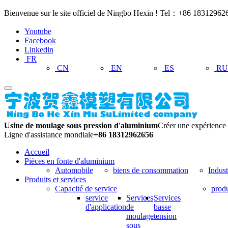
Bienvenue sur le site officiel de Ningbo Hexin ! Tel：+86 183129
Youtube
Facebook
Linkedin
FR
CN
EN
ES
R
Usine de moulage sous pression d'aluminium
Créer une expérience 
Ligne d'assistance mondiale
+86 18312962656
Accueil
Pièces en fonte d'aluminium
Automobile
biens de consommation
Indus
Produits et services
Capacité de service
produ
service
Services
Services
d'application
de
basse
moulage
tension
sous