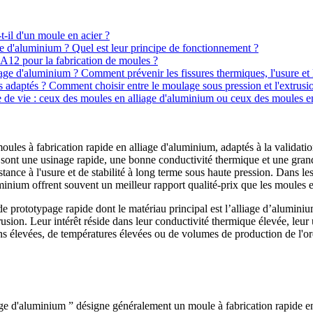
t-il d'un moule en acier ?
ge d'aluminium ? Quel est leur principe de fonctionnement ?
2A12 pour la fabrication de moules ?
age d'aluminium ? Comment prévenir les fissures thermiques, l'usure et 
ls adaptés ? Comment choisir entre le moulage sous pression et l'extrusi
e de vie : ceux des moules en alliage d'aluminium ou ceux des moules en
les à fabrication rapide en alliage d'aluminium, adaptés à la validation 
es sont une usinage rapide, une bonne conductivité thermique et une gran
ance à l'usure et de stabilité à long terme sous haute pression. Dans les
luminium offrent souvent un meilleur rapport qualité-prix que les moules e
 prototypage rapide dont le matériau principal est l’alliage d’aluminium
sion. Leur intérêt réside dans leur conductivité thermique élevée, leur u
ons élevées, de températures élevées ou de volumes de production de l'ord
age d'aluminium ” désigne généralement un moule à fabrication rapide en