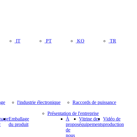
IT
PT
KO
TR
age
l'industrie électronique
Raccords de puissance
Présentation de l'entreprise
inage
Emballage
À
Vitrine des
Vidéo de
c
du produit
propos
équipements
production
de
nous