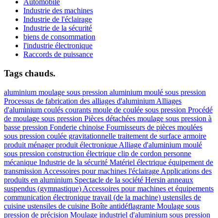
Automobile
Industrie des machines
Industrie de l'éclairage
Industrie de la sécurité
biens de consommation
l'industrie électronique
Raccords de puissance
Tags chauds.
aluminium
moulage sous pression
aluminium moulé sous pression
Processus de fabrication des alliages d'aluminium
Alliages
d'aluminium coulés courants
moule de coulée sous pression
Procédé
de moulage sous pression
Pièces détachées
moulage sous pression à
basse pression
Fonderie chinoise
Fournisseurs de pièces moulées
sous pression
coulée gravitationnelle
traitement de surface
armoire
produit ménager
produit électronique
Alliage d'aluminium moulé
sous pression
construction électrique
clip de cordon
personne
mécanique
Industrie de la sécurité
Matériel électrique
équipement de
transmission
Accessoires pour machines
l'éclairage
Applications des
produits en aluminium
Spectacle de la société Hersin
anneaux
suspendus (gymnastique)
Accessoires pour machines et équipements
communication électronique
travail (de la machine)
ustensiles de
cuisine ustensiles de cuisine
Boîte antidéflagrante
Moulage sous
pression de précision
Moulage industriel d'aluminium sous pression