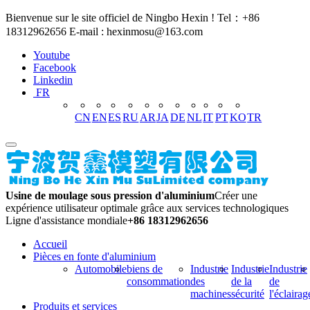
Bienvenue sur le site officiel de Ningbo Hexin ! Tel：+86
18312962656 E-mail : hexinmosu@163.com
Youtube
Facebook
Linkedin
FR
CN
EN
ES
RU
AR
JA
DE
NL
IT
PT
KO
TR
Usine de moulage sous pression d'aluminium
Créer une
expérience utilisateur optimale grâce aux services technologiques
Ligne d'assistance mondiale
+86 18312962656
Accueil
Pièces en fonte d'aluminium
Automobile
biens de
Industrie
Industrie
Industrie
consommation
des
de la
de
machines
sécurité
l'éclairag
Produits et services