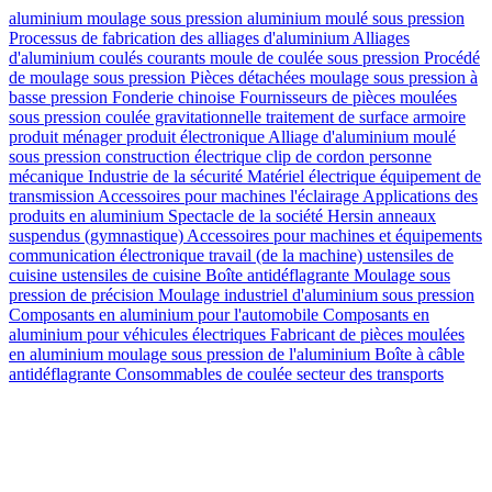
aluminium
moulage sous pression
aluminium moulé sous pression
Processus de fabrication des alliages d'aluminium
Alliages
d'aluminium coulés courants
moule de coulée sous pression
Procédé
de moulage sous pression
Pièces détachées
moulage sous pression à
basse pression
Fonderie chinoise
Fournisseurs de pièces moulées
sous pression
coulée gravitationnelle
traitement de surface
armoire
produit ménager
produit électronique
Alliage d'aluminium moulé
sous pression
construction électrique
clip de cordon
personne
mécanique
Industrie de la sécurité
Matériel électrique
équipement de
transmission
Accessoires pour machines
l'éclairage
Applications des
produits en aluminium
Spectacle de la société Hersin
anneaux
suspendus (gymnastique)
Accessoires pour machines et équipements
communication électronique
travail (de la machine)
ustensiles de
cuisine ustensiles de cuisine
Boîte antidéflagrante
Moulage sous
pression de précision
Moulage industriel d'aluminium sous pression
Composants en aluminium pour l'automobile
Composants en
aluminium pour véhicules électriques
Fabricant de pièces moulées
en aluminium
moulage sous pression de l'aluminium
Boîte à câble
antidéflagrante
Consommables de coulée
secteur des transports