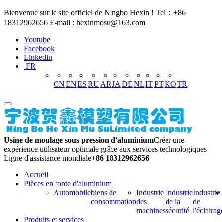
Bienvenue sur le site officiel de Ningbo Hexin ! Tel：+86
18312962656 E-mail : hexinmosu@163.com
Youtube
Facebook
Linkedin
FR
CN
EN
ES
RU
AR
JA
DE
NL
IT
PT
KO
TR
Usine de moulage sous pression d'aluminium
Créer une
expérience utilisateur optimale grâce aux services technologiques
Ligne d'assistance mondiale
+86 18312962656
Accueil
Pièces en fonte d'aluminium
Automobile
biens de
Industrie
Industrie
Industrie
consommation
des
de la
de
machines
sécurité
l'éclairag
Produits et services