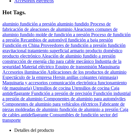
Accesorios eléctricos
Hot Tags.
aluminio
fundición a presión
aluminio fundido
Proceso de
fabricación de aleaciones de aluminio
Aleaciones comunes de
aluminio fundido
molde de fundición a presión
Proceso de fundición
a presión
Recambios de automóvil
fundición a baja presión
Fundición en China
Proveedores de fundición a presión
fundición
gravitacional
tratamiento superficial
armario
producto doméstico
producto electrónico
Aleación de aluminio fundido a presión
construcción de energía
clip para cable
mecánico
Industria de la
seguridad
Material eléctrico
Equipo de transmisión
Maquinaria
Accesorios
iluminación
Aplicaciones de los productos de aluminio
Espectáculo de la empresa Hersin
anillas colgantes (gimnasia)
Maquinaria y accesorios
comunicación electrónica
funcionamiento
(de maquinaria)
Utensilios de cocina Utensilios de cocina
Caja
antideflagrante
Fundición a presión de precisión
Fundición industrial
a presión de aluminio
Componentes de aluminio para automóviles
Componentes de aluminio para vehículos eléctricos
Fabricante de
piezas moldeadas de aluminio
fundición de aluminio a presión
Caja
de cables antideflagrante
Consumibles de fundición
sector del
transporte
Detalles del producto