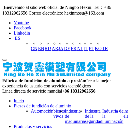
¡Bienvenido al sitio web oficial de Ningbo Hexin! Tel：+86
18312962656 Correo electrónico: hexinmosu@163.com
Youtube
Facebook
Linkedin
ES
CN
EN
RU
AR
JA
DE
FR
NL
IT
PT
KO
TR
Fábrica de fundición de aluminio a presión
Crear la mejor
experiencia de usuario con servicios tecnológicos
Línea directa de servicio mundial
+86 18312962656
Inicio
Piezas de fundición de aluminio
Automoción
bienes
Industria
Industria
Industria de
in
vivos
de
de la
la
el
maquinaria
seguridad
iluminación
Productos y servicios