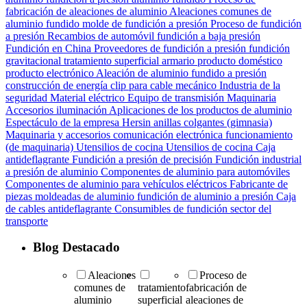
fabricación de aleaciones de aluminio
Aleaciones comunes de
aluminio fundido
molde de fundición a presión
Proceso de fundición
a presión
Recambios de automóvil
fundición a baja presión
Fundición en China
Proveedores de fundición a presión
fundición
gravitacional
tratamiento superficial
armario
producto doméstico
producto electrónico
Aleación de aluminio fundido a presión
construcción de energía
clip para cable
mecánico
Industria de la
seguridad
Material eléctrico
Equipo de transmisión
Maquinaria
Accesorios
iluminación
Aplicaciones de los productos de aluminio
Espectáculo de la empresa Hersin
anillas colgantes (gimnasia)
Maquinaria y accesorios
comunicación electrónica
funcionamiento
(de maquinaria)
Utensilios de cocina Utensilios de cocina
Caja
antideflagrante
Fundición a presión de precisión
Fundición industrial
a presión de aluminio
Componentes de aluminio para automóviles
Componentes de aluminio para vehículos eléctricos
Fabricante de
piezas moldeadas de aluminio
fundición de aluminio a presión
Caja
de cables antideflagrante
Consumibles de fundición
sector del
transporte
Blog Destacado
Aleaciones
Proceso de
comunes de
tratamiento
fabricación de
aluminio
superficial
aleaciones de