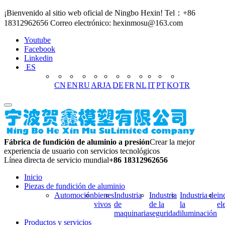
¡Bienvenido al sitio web oficial de Ningbo Hexin! Tel：+86
18312962656 Correo electrónico: hexinmosu@163.com
Youtube
Facebook
Linkedin
ES
CN
EN
RU
AR
JA
DE
FR
NL
IT
PT
KO
TR
Fábrica de fundición de aluminio a presión
Crear la mejor
experiencia de usuario con servicios tecnológicos
Línea directa de servicio mundial
+86 18312962656
Inicio
Piezas de fundición de aluminio
Automoción
bienes
Industria
Industria
Industria de
in
vivos
de
de la
la
el
maquinaria
seguridad
iluminación
Productos y servicios