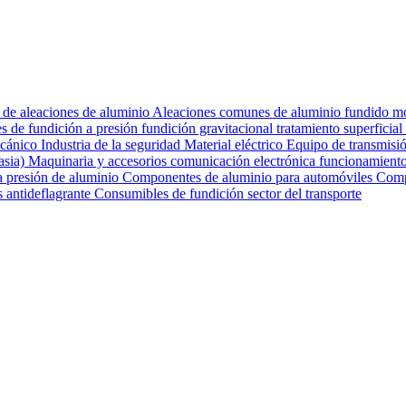
 de aleaciones de aluminio
Aleaciones comunes de aluminio fundido
mo
s de fundición a presión
fundición gravitacional
tratamiento superficial
cánico
Industria de la seguridad
Material eléctrico
Equipo de transmisi
asia)
Maquinaria y accesorios
comunicación electrónica
funcionamiento
 a presión de aluminio
Componentes de aluminio para automóviles
Comp
s antideflagrante
Consumibles de fundición
sector del transporte