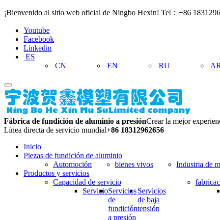
¡Bienvenido al sitio web oficial de Ningbo Hexin! Tel：+86 18312
Youtube
Facebook
Linkedin
ES
CN
EN
RU
A
Fábrica de fundición de aluminio a presión
Crear la mejor experien
Línea directa de servicio mundial
+86 18312962656
Inicio
Piezas de fundición de aluminio
Automoción
bienes vivos
Industria de 
Productos y servicios
Capacidad de servicio
fabrica
Servicio
Servicios
Servicios
de
de baja
fundición
tensión
a presión