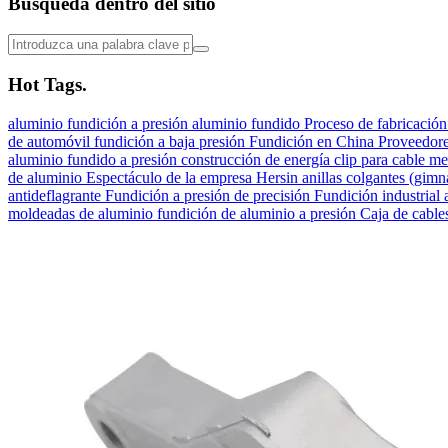
Búsqueda dentro del sitio
Hot Tags.
aluminio
fundición a presión
aluminio fundido
Proceso de fabricación
de automóvil
fundición a baja presión
Fundición en China
Proveedore
aluminio fundido a presión
construcción de energía
clip para cable
me
de aluminio
Espectáculo de la empresa Hersin
anillas colgantes (gimn
antideflagrante
Fundición a presión de precisión
Fundición industrial
moldeadas de aluminio
fundición de aluminio a presión
Caja de cable