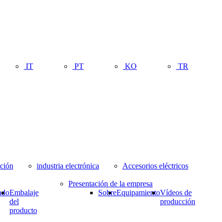
IT
PT
KO
TR
ación
industria electrónica
Accesorios eléctricos
Presentación de la empresa
ado
Embalaje
Sobre
Equipamiento
Vídeos de
del
producción
producto