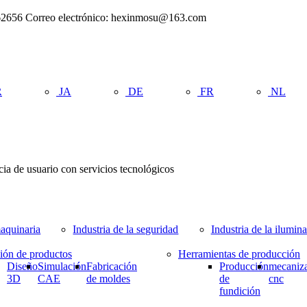
962656 Correo electrónico: hexinmosu@163.com
R
JA
DE
FR
NL
cia de usuario con servicios tecnológicos
maquinaria
Industria de la seguridad
Industria de la ilumin
ción de productos
Herramientas de producción
Diseño
Simulación
Fabricación
Producción
mecaniz
3D
CAE
de moldes
de
cnc
fundición