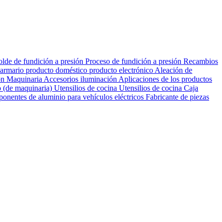
lde de fundición a presión
Proceso de fundición a presión
Recambios
armario
producto doméstico
producto electrónico
Aleación de
ón
Maquinaria Accesorios
iluminación
Aplicaciones de los productos
 (de maquinaria)
Utensilios de cocina Utensilios de cocina
Caja
onentes de aluminio para vehículos eléctricos
Fabricante de piezas