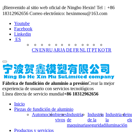
¡Bienvenido al sitio web oficial de Ningbo Hexin! Tel：+86
18312962656 Correo electrónico: hexinmosu@163.com
Youtube
Facebook
Linkedin
ES
CN
EN
RU
AR
JA
DE
FR
NL
IT
PT
KO
TR
Fábrica de fundición de aluminio a presión
Crear la mejor
experiencia de usuario con servicios tecnológicos
Línea directa de servicio mundial
+86 18312962656
Inicio
Piezas de fundición de aluminio
Automoción
bienes
Industria
Industria
Industria de
in
vivos
de
de la
la
el
maquinaria
seguridad
iluminación
Productos y servicios