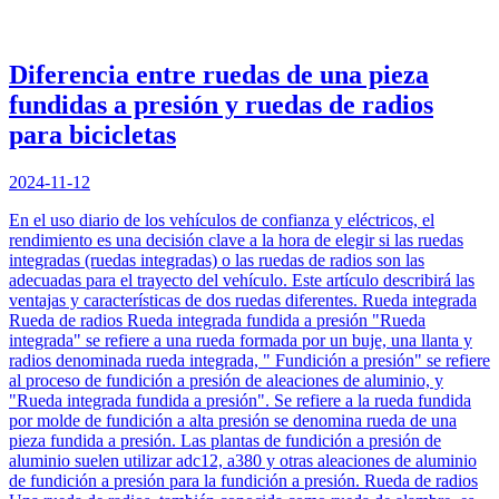
Diferencia entre ruedas de una pieza
fundidas a presión y ruedas de radios
para bicicletas
2024-11-12
En el uso diario de los vehículos de confianza y eléctricos, el
rendimiento es una decisión clave a la hora de elegir si las ruedas
integradas (ruedas integradas) o las ruedas de radios son las
adecuadas para el trayecto del vehículo. Este artículo describirá las
ventajas y características de dos ruedas diferentes. Rueda integrada
Rueda de radios Rueda integrada fundida a presión "Rueda
integrada" se refiere a una rueda formada por un buje, una llanta y
radios denominada rueda integrada, " Fundición a presión" se refiere
al proceso de fundición a presión de aleaciones de aluminio, y
"Rueda integrada fundida a presión". Se refiere a la rueda fundida
por molde de fundición a alta presión se denomina rueda de una
pieza fundida a presión. Las plantas de fundición a presión de
aluminio suelen utilizar adc12, a380 y otras aleaciones de aluminio
de fundición a presión para la fundición a presión. Rueda de radios