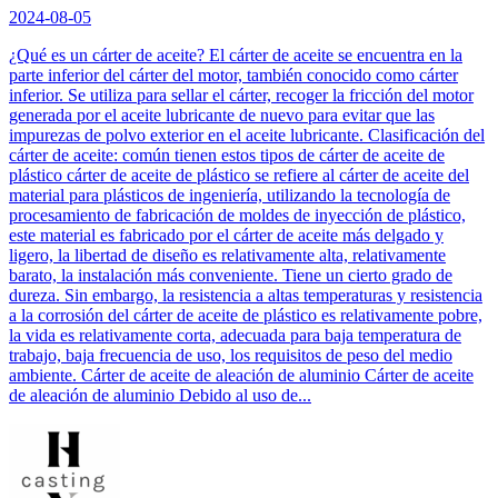
2024-08-05
¿Qué es un cárter de aceite? El cárter de aceite se encuentra en la
parte inferior del cárter del motor, también conocido como cárter
inferior. Se utiliza para sellar el cárter, recoger la fricción del motor
generada por el aceite lubricante de nuevo para evitar que las
impurezas de polvo exterior en el aceite lubricante. Clasificación del
cárter de aceite: común tienen estos tipos de cárter de aceite de
plástico cárter de aceite de plástico se refiere al cárter de aceite del
material para plásticos de ingeniería, utilizando la tecnología de
procesamiento de fabricación de moldes de inyección de plástico,
este material es fabricado por el cárter de aceite más delgado y
ligero, la libertad de diseño es relativamente alta, relativamente
barato, la instalación más conveniente. Tiene un cierto grado de
dureza. Sin embargo, la resistencia a altas temperaturas y resistencia
a la corrosión del cárter de aceite de plástico es relativamente pobre,
la vida es relativamente corta, adecuada para baja temperatura de
trabajo, baja frecuencia de uso, los requisitos de peso del medio
ambiente. Cárter de aceite de aleación de aluminio Cárter de aceite
de aleación de aluminio Debido al uso de...