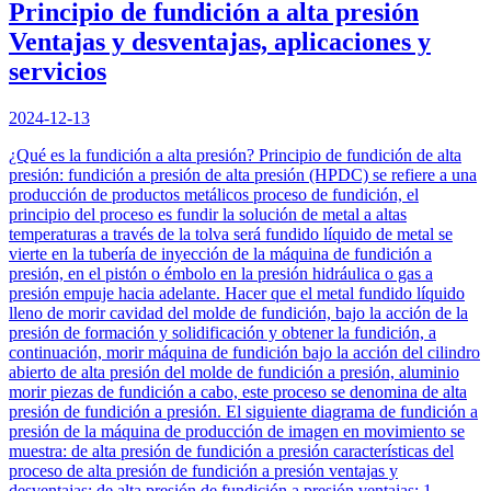
Principio de fundición a alta presión
Ventajas y desventajas, aplicaciones y
servicios
2024-12-13
¿Qué es la fundición a alta presión? Principio de fundición de alta
presión: fundición a presión de alta presión (HPDC) se refiere a una
producción de productos metálicos proceso de fundición, el
principio del proceso es fundir la solución de metal a altas
temperaturas a través de la tolva será fundido líquido de metal se
vierte en la tubería de inyección de la máquina de fundición a
presión, en el pistón o émbolo en la presión hidráulica o gas a
presión empuje hacia adelante. Hacer que el metal fundido líquido
lleno de morir cavidad del molde de fundición, bajo la acción de la
presión de formación y solidificación y obtener la fundición, a
continuación, morir máquina de fundición bajo la acción del cilindro
abierto de alta presión del molde de fundición a presión, aluminio
morir piezas de fundición a cabo, este proceso se denomina de alta
presión de fundición a presión. El siguiente diagrama de fundición a
presión de la máquina de producción de imagen en movimiento se
muestra: de alta presión de fundición a presión características del
proceso de alta presión de fundición a presión ventajas y
desventajas: de alta presión de fundición a presión ventajas: 1,