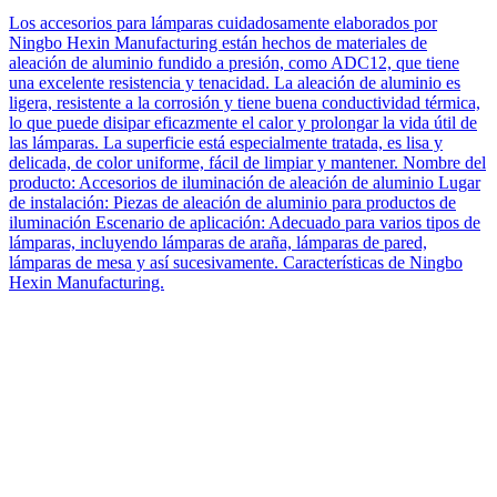
Los accesorios para lámparas cuidadosamente elaborados por
Ningbo Hexin Manufacturing están hechos de materiales de
aleación de aluminio fundido a presión, como ADC12, que tiene
una excelente resistencia y tenacidad. La aleación de aluminio es
ligera, resistente a la corrosión y tiene buena conductividad térmica,
lo que puede disipar eficazmente el calor y prolongar la vida útil de
las lámparas. La superficie está especialmente tratada, es lisa y
delicada, de color uniforme, fácil de limpiar y mantener. Nombre del
producto: Accesorios de iluminación de aleación de aluminio Lugar
de instalación: Piezas de aleación de aluminio para productos de
iluminación Escenario de aplicación: Adecuado para varios tipos de
lámparas, incluyendo lámparas de araña, lámparas de pared,
lámparas de mesa y así sucesivamente. Características de Ningbo
Hexin Manufacturing.