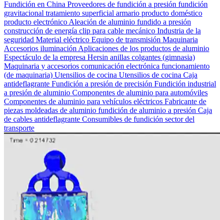
Fundición en China
Proveedores de fundición a presión
fundición
gravitacional
tratamiento superficial
armario
producto doméstico
producto electrónico
Aleación de aluminio fundido a presión
construcción de energía
clip para cable
mecánico
Industria de la
seguridad
Material eléctrico
Equipo de transmisión
Maquinaria
Accesorios
iluminación
Aplicaciones de los productos de aluminio
Espectáculo de la empresa Hersin
anillas colgantes (gimnasia)
Maquinaria y accesorios
comunicación electrónica
funcionamiento
(de maquinaria)
Utensilios de cocina Utensilios de cocina
Caja
antideflagrante
Fundición a presión de precisión
Fundición industrial
a presión de aluminio
Componentes de aluminio para automóviles
Componentes de aluminio para vehículos eléctricos
Fabricante de
piezas moldeadas de aluminio
fundición de aluminio a presión
Caja
de cables antideflagrante
Consumibles de fundición
sector del
transporte