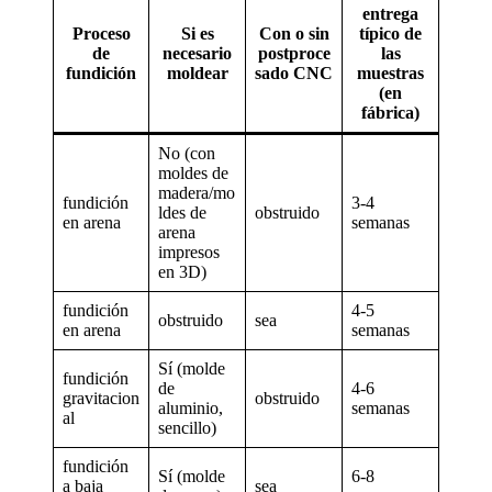
entrega
Proceso
Si es
Con o sin
típico de
de
necesario
postproce
las
fundición
moldear
sado CNC
muestras
(en
fábrica)
No (con
moldes de
madera/mo
fundición
3-4
ldes de
obstruido
en arena
semanas
arena
impresos
en 3D)
fundición
4-5
obstruido
sea
en arena
semanas
Sí (molde
fundición
de
4-6
gravitacion
obstruido
aluminio,
semanas
al
sencillo)
fundición
Sí (molde
6-8
a baja
sea