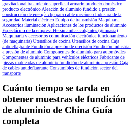
gravitacional
tratamiento superficial
armario
producto doméstico
producto electrónico
Aleación de aluminio fundido a presión
construcción de energía
clip para cable
mecánico
Industria de la
seguridad
Material eléctrico
Equipo de transmisión
Maquinaria
Accesorios
iluminación
Aplicaciones de los productos de aluminio
Espectáculo de la empresa Hersin
anillas colgantes (gimnasia)
Maquinaria y accesorios
comunicación electrónica
funcionamiento
(de maquinaria)
Utensilios de cocina Utensilios de cocina
Caja
antideflagrante
Fundición a presión de precisión
Fundición industrial
a presión de aluminio
Componentes de aluminio para automóviles
Componentes de aluminio para vehículos eléctricos
Fabricante de
piezas moldeadas de aluminio
fundición de aluminio a presión
Caja
de cables antideflagrante
Consumibles de fundición
sector del
transporte
Cuánto tiempo se tarda en
obtener muestras de fundición
de aluminio de China Guía
completa