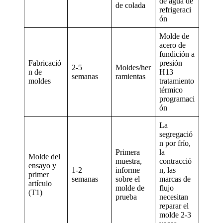
de agua de
de colada
refrigeraci
ón
Molde de
acero de
fundición a
Fabricació
presión
2-5
Moldes/her
n de
H13
semanas
ramientas
moldes
tratamiento
térmico
programaci
ón
La
segregació
n por frío,
Primera
la
Molde del
muestra,
contracció
ensayo y
1-2
informe
n, las
primer
semanas
sobre el
marcas de
artículo
molde de
flujo
(T1)
prueba
necesitan
reparar el
molde 2-3