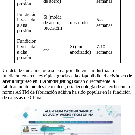
de acero)
semanas
presión
Fundición
Sí (molde
inyectada
5-8
de acero,
obstruido
a alta
semanas
precisión)
presión
Fundición
inyectada
Sí (con
7-10
sea
a alta
anodizado)
semanas
presión
Un detalle que a menudo se pasa por alto en la industria: la
fundición en arena es rápida gracias a la disponibilidad de
Núcleo de
arena impreso en 3D
(binder jetting) saltan directamente la
fabricación de moldes de madera, esta tecnología de acuerdo con la
norma ASTM de fabricación aditiva ha sido popular en la fundición
de cabezas de China.