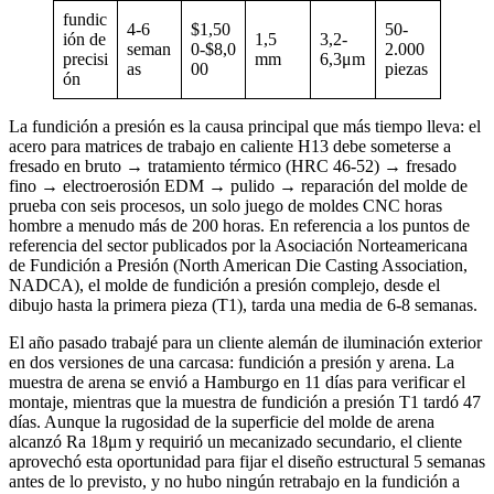
fundic
4-6
$1,50
50-
ión de
1,5
3,2-
seman
0-$8,0
2.000
precisi
mm
6,3μm
as
00
piezas
ón
La fundición a presión es la causa principal que más tiempo lleva: el
acero para matrices de trabajo en caliente H13 debe someterse a
fresado en bruto → tratamiento térmico (HRC 46-52) → fresado
fino → electroerosión EDM → pulido → reparación del molde de
prueba con seis procesos, un solo juego de moldes CNC horas
hombre a menudo más de 200 horas. En referencia a los puntos de
referencia del sector publicados por la Asociación Norteamericana
de Fundición a Presión (North American Die Casting Association,
NADCA), el molde de fundición a presión complejo, desde el
dibujo hasta la primera pieza (T1), tarda una media de 6-8 semanas.
El año pasado trabajé para un cliente alemán de iluminación exterior
en dos versiones de una carcasa: fundición a presión y arena. La
muestra de arena se envió a Hamburgo en 11 días para verificar el
montaje, mientras que la muestra de fundición a presión T1 tardó 47
días. Aunque la rugosidad de la superficie del molde de arena
alcanzó Ra 18μm y requirió un mecanizado secundario, el cliente
aprovechó esta oportunidad para fijar el diseño estructural 5 semanas
antes de lo previsto, y no hubo ningún retrabajo en la fundición a