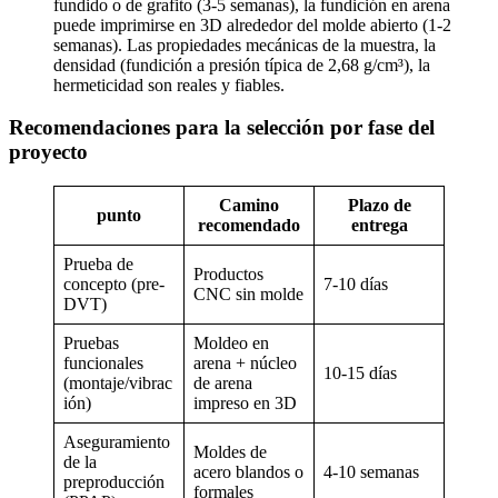
fundido o de grafito (3-5 semanas), la fundición en arena
puede imprimirse en 3D alrededor del molde abierto (1-2
semanas). Las propiedades mecánicas de la muestra, la
densidad (fundición a presión típica de 2,68 g/cm³), la
hermeticidad son reales y fiables.
Recomendaciones para la selección por fase del
proyecto
Camino
Plazo de
punto
recomendado
entrega
Prueba de
Productos
concepto (pre-
7-10 días
CNC sin molde
DVT)
Pruebas
Moldeo en
funcionales
arena + núcleo
10-15 días
(montaje/vibrac
de arena
ión)
impreso en 3D
Aseguramiento
Moldes de
de la
acero blandos o
4-10 semanas
preproducción
formales