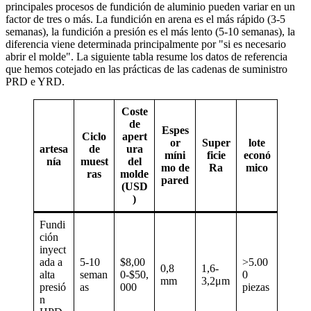
principales procesos de fundición de aluminio pueden variar en un
factor de tres o más. La fundición en arena es el más rápido (3-5
semanas), la fundición a presión es el más lento (5-10 semanas), la
diferencia viene determinada principalmente por "si es necesario
abrir el molde". La siguiente tabla resume los datos de referencia
que hemos cotejado en las prácticas de las cadenas de suministro
PRD e YRD.
Coste
de
Espes
Ciclo
apert
or
Super
lote
artesa
de
ura
míni
ficie
econó
nía
muest
del
mo de
Ra
mico
ras
molde
pared
(USD
)
Fundi
ción
inyect
ada a
5-10
$8,00
>5.00
0,8
1,6-
alta
seman
0-$50,
0
mm
3,2μm
presió
as
000
piezas
n