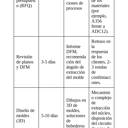
presupuest
de los
ciones de
o (RFQ)
materiales
procesos
(por
ejemplo,
A356
frente a
ADC12).
Retraso en
Informe
la
DFM,
respuesta
Revisión
recomenda
de los
de planos
3-5 días
ción del
clientes, 2-
y DFM
ángulo de
3 rondas
extracción
de
del molde
confirmaci
ones.
Mecanism
o complejo
Dibujos en
de
3D de
extracción
Diseño de
moldes,
del núcleo,
moldes
5-10 días
soluciones
disposición
(3D)
de
del circuito
bebederos