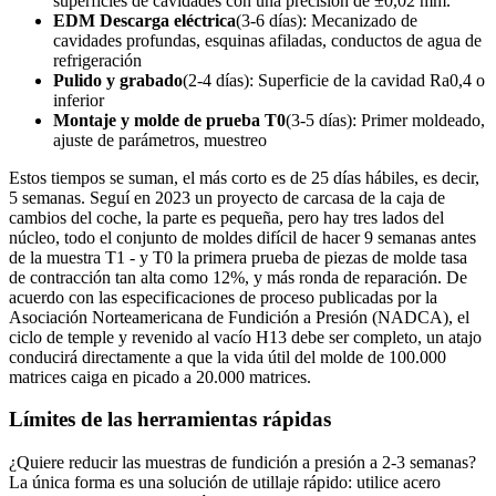
superficies de cavidades con una precisión de ±0,02 mm.
EDM Descarga eléctrica
(3-6 días): Mecanizado de
cavidades profundas, esquinas afiladas, conductos de agua de
refrigeración
Pulido y grabado
(2-4 días): Superficie de la cavidad Ra0,4 o
inferior
Montaje y molde de prueba T0
(3-5 días): Primer moldeado,
ajuste de parámetros, muestreo
Estos tiempos se suman, el más corto es de 25 días hábiles, es decir,
5 semanas. Seguí en 2023 un proyecto de carcasa de la caja de
cambios del coche, la parte es pequeña, pero hay tres lados del
núcleo, todo el conjunto de moldes difícil de hacer 9 semanas antes
de la muestra T1 - y T0 la primera prueba de piezas de molde tasa
de contracción tan alta como 12%, y más ronda de reparación. De
acuerdo con las especificaciones de proceso publicadas por la
Asociación Norteamericana de Fundición a Presión (NADCA), el
ciclo de temple y revenido al vacío H13 debe ser completo, un atajo
conducirá directamente a que la vida útil del molde de 100.000
matrices caiga en picado a 20.000 matrices.
Límites de las herramientas rápidas
¿Quiere reducir las muestras de fundición a presión a 2-3 semanas?
La única forma es una solución de utillaje rápido: utilice acero