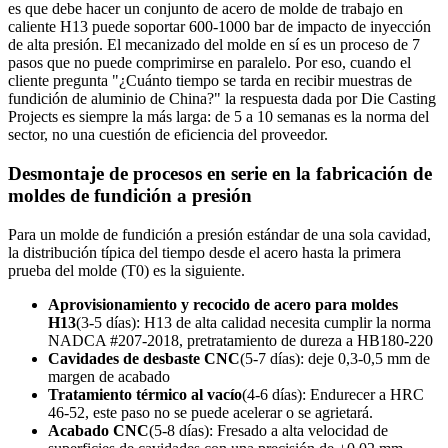
es que debe hacer un conjunto de acero de molde de trabajo en
caliente H13 puede soportar 600-1000 bar de impacto de inyección
de alta presión. El mecanizado del molde en sí es un proceso de 7
pasos que no puede comprimirse en paralelo. Por eso, cuando el
cliente pregunta "¿Cuánto tiempo se tarda en recibir muestras de
fundición de aluminio de China?" la respuesta dada por Die Casting
Projects es siempre la más larga: de 5 a 10 semanas es la norma del
sector, no una cuestión de eficiencia del proveedor.
Desmontaje de procesos en serie en la fabricación de
moldes de fundición a presión
Para un molde de fundición a presión estándar de una sola cavidad,
la distribución típica del tiempo desde el acero hasta la primera
prueba del molde (T0) es la siguiente.
Aprovisionamiento y recocido de acero para moldes
H13
(3-5 días): H13 de alta calidad necesita cumplir la norma
NADCA #207-2018, pretratamiento de dureza a HB180-220
Cavidades de desbaste CNC
(5-7 días): deje 0,3-0,5 mm de
margen de acabado
Tratamiento térmico al vacío
(4-6 días): Endurecer a HRC
46-52, este paso no se puede acelerar o se agrietará.
Acabado CNC
(5-8 días): Fresado a alta velocidad de