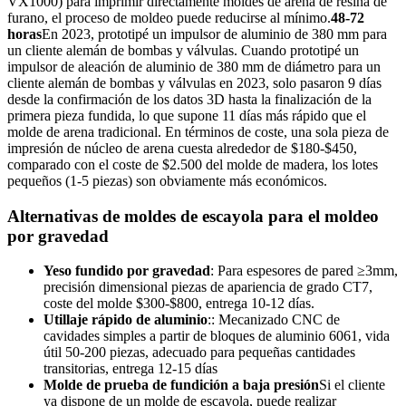
VX1000) para imprimir directamente moldes de arena de resina de
furano, el proceso de moldeo puede reducirse al mínimo.
48-72
horas
En 2023, prototipé un impulsor de aluminio de 380 mm para
un cliente alemán de bombas y válvulas. Cuando prototipé un
impulsor de aleación de aluminio de 380 mm de diámetro para un
cliente alemán de bombas y válvulas en 2023, solo pasaron 9 días
desde la confirmación de los datos 3D hasta la finalización de la
primera pieza fundida, lo que supone 11 días más rápido que el
molde de arena tradicional. En términos de coste, una sola pieza de
impresión de núcleo de arena cuesta alrededor de $180-$450,
comparado con el coste de $2.500 del molde de madera, los lotes
pequeños (1-5 piezas) son obviamente más económicos.
Alternativas de moldes de escayola para el moldeo
por gravedad
Yeso fundido por gravedad
: Para espesores de pared ≥3mm,
precisión dimensional piezas de apariencia de grado CT7,
coste del molde $300-$800, entrega 10-12 días.
Utillaje rápido de aluminio
:: Mecanizado CNC de
cavidades simples a partir de bloques de aluminio 6061, vida
útil 50-200 piezas, adecuado para pequeñas cantidades
transitorias, entrega 12-15 días
Molde de prueba de fundición a baja presión
Si el cliente
ya dispone de un molde de escayola, puede realizar