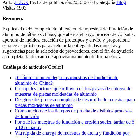
Autor:
H.K.X
Fecha de publicación:2026-06-03
Categoría:
Blog
Visitas:1903
Resumen:
Explica el ciclo completo de obtención de muestras de fundición de
aluminio de fábricas chinas, que abarca el largo proceso de consulta,
apertura de moldes, creación de prototipos y envío, y proporciona
estrategias prácticas para acelerar la entrega de las muestras y
sugerencias para la selección de proveedores, con el fin de ayudarle
a completar la decisión de aprovisionamiento de forma eficaz.
Catálogo de artículos
[Oculto]
¿Cuánto tardan en llegar las muestras de fundición de
aluminio de China?
Principales factores que influyen en los plazos de entrega de
muestras de piezas moldeadas de aluminio
Desglose del proceso completo de desarrollo de muestras para
piezas moldeadas de aluminio
Comparación de los tiempos de prueba de distintos procesos
de fundición
Por qué las muestras de fundición a presión suelen tardar de 5
a 10 semanas
Vía rápida de entrega de muestras de arena y fundición por