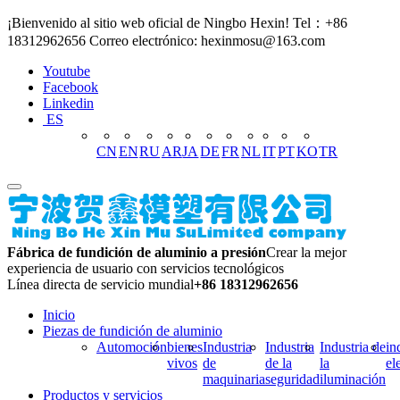
¡Bienvenido al sitio web oficial de Ningbo Hexin! Tel：+86
18312962656 Correo electrónico: hexinmosu@163.com
Youtube
Facebook
Linkedin
ES
CN
EN
RU
AR
JA
DE
FR
NL
IT
PT
KO
TR
Fábrica de fundición de aluminio a presión
Crear la mejor
experiencia de usuario con servicios tecnológicos
Línea directa de servicio mundial
+86 18312962656
Inicio
Piezas de fundición de aluminio
Automoción
bienes
Industria
Industria
Industria de
in
vivos
de
de la
la
el
maquinaria
seguridad
iluminación
Productos y servicios