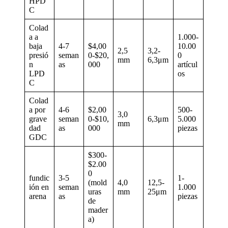
HPD
C
Colad
a a
1.000-
baja
4-7
$4,00
10.00
2,5
3,2-
presió
seman
0-$20,
0
mm
6,3μm
n
as
000
artícul
LPD
os
C
Colad
a por
4-6
$2,00
500-
3,0
grave
seman
0-$10,
6,3μm
5.000
mm
dad
as
000
piezas
GDC
$300-
$2.00
0
fundic
3-5
1-
(mold
4,0
12,5-
ión en
seman
1.000
uras
mm
25μm
arena
as
piezas
de
mader
a)