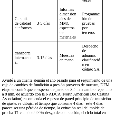
veces
Informes
dimension
Programac
Garantía
ales de
ión de
de calidad
3-5 días
MMC,
pruebas
e informes
espectros
por
de
terceros
materiales
Despacho
de
transporte
Muestras
aduanas,
internacion
3-15 días
en mano
clasificació
al
n en
código SA
Ayudé a un cliente alemán el año pasado para el seguimiento de una
caja de cambios de fundición a presión proyecto de muestra, DFM
etapa encontró que el espesor de pared de 3,5 mm cambio repentino
a 8 mm, de acuerdo con la NADCA (North American Die Casting
Association) recomienda el espesor de pared principio de transición
de ajuste, re-dibujar el tiempo que consume 4 días - este 4 días
parece ser una pérdida de tiempo, la evitación real del molde de
prueba T1 cuando el 90% riesgo de contracción, el ciclo total en