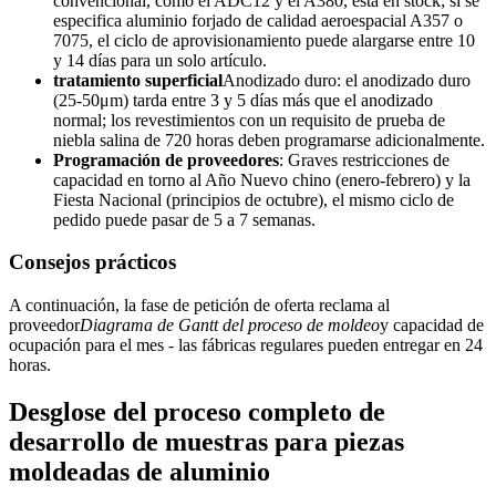
convencional, como el ADC12 y el A380, está en stock; si se
especifica aluminio forjado de calidad aeroespacial A357 o
7075, el ciclo de aprovisionamiento puede alargarse entre 10
y 14 días para un solo artículo.
tratamiento superficial
Anodizado duro: el anodizado duro
(25-50μm) tarda entre 3 y 5 días más que el anodizado
normal; los revestimientos con un requisito de prueba de
niebla salina de 720 horas deben programarse adicionalmente.
Programación de proveedores
: Graves restricciones de
capacidad en torno al Año Nuevo chino (enero-febrero) y la
Fiesta Nacional (principios de octubre), el mismo ciclo de
pedido puede pasar de 5 a 7 semanas.
Consejos prácticos
A continuación, la fase de petición de oferta reclama al
proveedor
Diagrama de Gantt del proceso de moldeo
y capacidad de
ocupación para el mes - las fábricas regulares pueden entregar en 24
horas.
Desglose del proceso completo de
desarrollo de muestras para piezas
moldeadas de aluminio