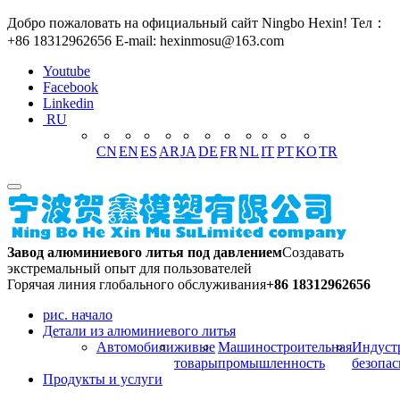
Добро пожаловать на официальный сайт Ningbo Hexin! Тел：
+86 18312962656 E-mail: hexinmosu@163.com
Youtube
Facebook
Linkedin
RU
CN
EN
ES
AR
JA
DE
FR
NL
IT
PT
KO
TR
Завод алюминиевого литья под давлением
Создавать
экстремальный опыт для пользователей
Горячая линия глобального обслуживания
+86 18312962656
рис. начало
Детали из алюминиевого литья
Автомобили
живые
Машиностроительная
Индуст
товары
промышленность
безопас
Продукты и услуги