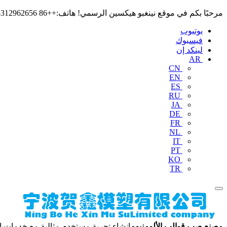
مرحبًا بكم في موقع نينغبو هيكسين الرسمي! هاتف:++86 18312962656 البريد الإلكتروني: hexinmosu@163.com
يوتيوب
فيسبوك
لينكد إن
AR
CN
EN
ES
RU
JA
DE
FR
NL
IT
PT
KO
TR
مصنع صب قوالب الألومنيوم
إنشاء تجربة مستخدم مثالية مع خدمات ال