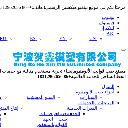
مرحبًا بكم في موقع نينغبو هيكسين الرسمي! هاتف:++86 18312962656 البريد الإلكتروني: hexinmosu@163.com
يوتيوب
فيسبوك
لينكد إن
AR
RU
ES
EN
CN
مصنع صب قوالب الألومنيوم
إنشاء تجربة مستخدم مثالية مع خدمات ال
الخط الساخن للخدمة العالمية
+86 18312962656
المنزل
أجزاء صب الألومنيوم
السيارات
السلع المعيشية
ص
المنتجات والخدمات
القدرات الخدمية
إنتاج المنت
الخدمة
خدمات
خدمات
ت
صب
الجهد
ث
القوالب
المنخفض
ا