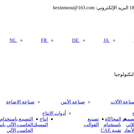
NL
FR
DE
JA
تكنولوجيا
ناعة الآلات
صناعة الأمن
صناعة الإضاءة
ج
أدوات الإنتاج
صميم
المحاكاة
تصنيع
إنتاج
التصنيع باستخدام
لاثي
باستخدام
القوالب
المسبك
الحاسب الآلي باس
لأبعاد
تقنية CAE
الحاسب الآلي