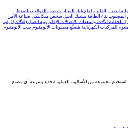
لية الصب بالقالب
قطع غيار السيارات
صب القوالب بالضغط
م المصبوب
بناء الطاقة
مشبك الحبل
شخص ميكانيكي
صناعة الأمن
ز)
ملحقات الآلات والمعدات
الاتصالات الإلكترونية
العمل (للآلات)
أواني
نيوم للمركبات الكهربائية
مُصنِّع مصبوبات الألومنيوم
صب الألومنيوم
يم. استخدم مجموعة من الأساليب العملية لتحديد بسرعة أي مصنع