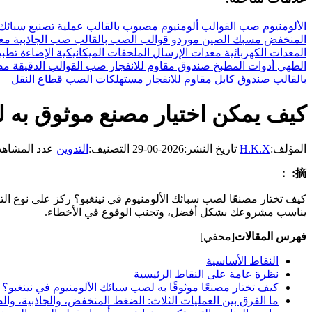
الألومنيوم
صب القوالب
ألومنيوم مصبوب بالقالب
عملية تصنيع سبائك 
المنخفض
مسبك الصين
موردو قوالب الصب بالقالب
صب الجاذبية
مع
المعدات الكهربائية
معدات الإرسال
الملحقات الميكانيكية
الإضاءة
تطبي
الطهي أدوات المطبخ
صندوق مقاوم للانفجار
صب القوالب الدقيقة
مص
بالقالب
صندوق كابل مقاوم للانفجار
مستهلكات الصب
قطاع النقل
كيف يمكن اختيار مصنع موثوق به ل
المؤلف:
H.K.X
تاريخ النشر:2026-06-29
التصنيف:
التدوين
عدد المشاهدات:
摘: ：
كيف تختار مصنعًا لصب سبائك الألومنيوم في نينغبو؟ ركز على نوع الت
يناسب مشروعك بشكل أفضل، وتجنب الوقوع في الأخطاء.
فهرس المقالات
[مخفي]
النقاط الأساسية
نظرة عامة على النقاط الرئيسية
كيف تختار مصنعًا موثوقًا به لصب سبائك الألومنيوم في نينغبو؟ ان
ما الفرق بين العمليات الثلاث: الضغط المنخفض، والجاذبية، و