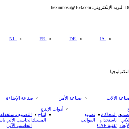
NL
FR
DE
JA
تكنولوجيا
ناعة الآلات
صناعة الأمن
صناعة الإضاءة
ج
أدوات الإنتاج
صميم
المحاكاة
تصنيع
إنتاج
التصنيع باستخدام
لاثي
باستخدام
القوالب
المسبك
الحاسب الآلي باس
لأبعاد
تقنية CAE
الحاسب الآلي