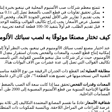
تتمتع معظم شركات صب الألمنيوم المحلية في نينغبو بخبرة إنتاجية تتراوح بين 15 و20 عامًا، ويُعطى ا
يمكن تحقيق تفاوتات في قطع الصب بالضغط تصل إلى ±0.1 مم، ولا ينبغي اختيار الصب بالجاذبية البحتة للأجزاء الدقيقة
يجب تقديم 3 تقارير على الأقل لفحص الجودة: الأبعاد، وفحص العيوب بالأشعة السينية، والتحليل الطيفي للمواد
تفصيل عرض الأسعار: يجب إدراج تكاليف القوالب وتكلفة الوحد
قبل تقديم الطلب، قم أولاً بتنفيذ 50–100 قطعة كدفعة تجريبية صغيرة للتحقق من معدل المنتجات الصالحة
كيف تختار مصنعًا موثوقًا به لصب سبائك الألومني
عند اختيار مصنع لصب سبائك الألومنيوم في نينغبو، يجب النظر أولاً إل
إمكانية إنتاج قطع الصب، والمعدات والفحص يحددان استقرار معدل الم
تكاليف القوالب التي تصل إلى عدة عشرات من آلاف اليوانات هباءً.
مطابقة العملية
:تُعد القطع ذات الجدران الرقيقة من نوع الأغلفة منا
التقنية التي تستخدمونها في تصنيع هذه القطعة؟"، فإن كان الرد غامض
المعدات وقدرات الفحص
طاقتها الإ
المسامات الداخلية.
شفافية الأسعار
:عادةً ما تقسم المصانع المعتمدة التكاليف إلى ثلاثة ب
عرضة للنزاعات في المراحل اللاحقة. وبالنسبة للمكونات ذات المتطلب