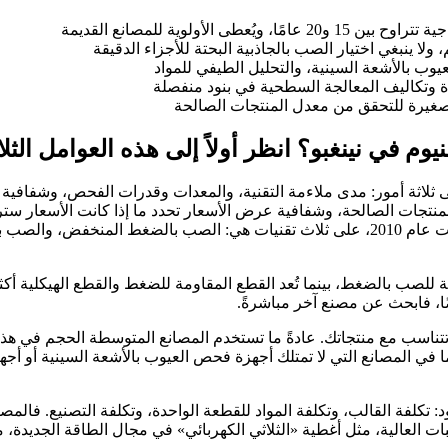
لأولوية للمصانع القديمة
ة وتكاليف المعالجة السطحية في بنود منفصلة
وم في نينغبو؟ انظر أولاً إلى هذه العوامل الثلا
ى ثلاثة أمور: مدى ملاءمة التقنية، والمعدات وقدرات الفحص، وشفافية عر
نتجات الصالحة، وشفافية عرض الأسعار تحدد ما إذا كانت الأسعار سترت
الألومنيوم، حيث تركز شركات مثل نينغبو هكسين للقولبة، التي تأسست عام 2010، على ثلاث تقني
سبة للصب بالضغط، بينما تُعد القطع المقاومة للضغط والقطع الهيكلية 
ًا، فابحث عن مصنع آخر مباشرةً.
نتاجية السنوية من قطع الألمنيوم المصبوبة إلى 2000 طن. أما في المصانع التي لا تمتلك أجهزة فحص ا
نود: تكلفة القالب، وتكلفة المواد للقطعة الواحدة، وتكلفة التصنيع. فال
ات العالية، مثل أغطية «الثلاثي الكهربائي» في مجال الطاقة الجديدة