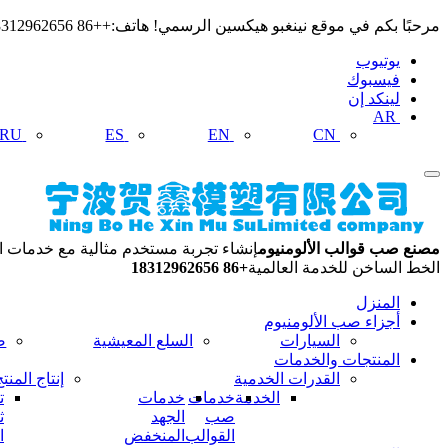
مرحبًا بكم في موقع نينغبو هيكسين الرسمي! هاتف:++86 18312962656 البريد الإلكتروني: hexinmosu@163.com
يوتيوب
فيسبوك
لينكد إن
AR
RU
ES
EN
CN
مصنع صب قوالب الألومنيوم
إنشاء تجربة مستخدم مثالية مع خدمات ال
الخط الساخن للخدمة العالمية
+86 18312962656
المنزل
أجزاء صب الألومنيوم
السيارات
السلع المعيشية
ص
المنتجات والخدمات
القدرات الخدمية
إنتاج المنت
الخدمة
خدمات
خدمات
ت
صب
الجهد
ث
القوالب
المنخفض
ا