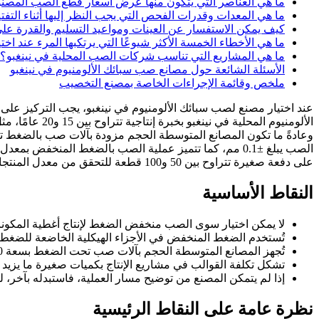
ما هي العناصر التي يتكون منها عرض أسعار قطع الصب المصنوعة
ما هي المعدات وقدرات الفحص التي يجب النظر إليها أثناء التف
كيف يمكن الاستفسار عن العينات ومواعيد التسليم والقدرة عل
ما هي الأخطاء الخمسة الأكثر شيوعًا التي يرتكبها المرء عند اخت
ما هي المشاريع التي تناسب شركات الصب المحلية في نينغبو؟ و
الأسئلة الشائعة حول مصانع صب سبائك الألومنيوم في نينغبو
ملخص وقائمة الإجراءات الخاصة بمصنع التخصيب
عند اختيار مصنع لصب سبائك الألومنيوم في نينغبو، يجب التركيز ع
الصب يبلغ ±0.1 مم، كما تتميز عملية الصب بالضغط المنخف
على دفعة صغيرة تتراوح بين 50 و100 قطعة للتحقق من معدل المنتجات الصالحة.
النقاط الأساسية
لا يمكن اختيار سوى الصب منخفض الضغط لإنتاج أغطية المكونات
تُستخدم الضغط المنخفض في الأجزاء الهيكلية الخاضعة للضغط،
تُجهز المصانع المتوسطة الحجم بآلات صب تحت الضغط بسعة 280–800 طن، ويمكن أن يصل إنتاجها السنوي من قطع الألمنيوم المصبوبة إلى 2000 طن
تشكل تكلفة القوالب في مشاريع الإنتاج بكميات صغيرة ما يزيد عن 40% من إجمالي عرض السعر، وقد يختلف عرض السعر لنفس القطعة ب
إذا لم يتمكن المصنع من توضيح مسار العملية، فاستبدله بآخر، 
نظرة عامة على النقاط الرئيسية