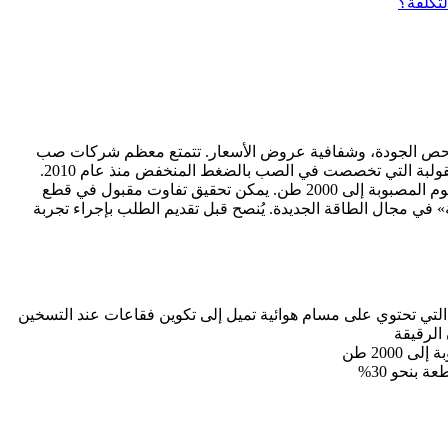
لتكلفة؟
ءات فحص الجودة، وشفافية عروض الأسعار. تتمتع معظم شركات صب
الألومنيوم المحلية في نينغبو بخبرة إنتاجية تتراوح بين 15 و20 عامًا، مثل شركة نينغبو آيفاكو التي تأسست عام 2006، وشركة نينغبو هكسين للقولبة التي تخصصت في الصب بالضغط المنخفض منذ عام 2010.
وعادةً ما تكون المصانع المتوسطة الحجم مزودة بآلات صب بالضغط تتراوح سعتها بين 280 و800 طن، ويصل إنتاجها السنوي من قطع الألومنيوم المصبوبة إلى 2000 طن. يمكن تحقيق تفاوت مقبول في قطع
ائية» في مجال الطاقة الجديدة. يُنصح قبل تقديم الطلب بإجراء تجربة
التي تحتوي على مسام هوائية تميل إلى تكوين فقاعات عند التسخين
الرقيقة