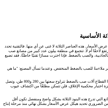
ثة الأساسية
ض الأسعار. هذه العناصر الثلاثة لا غنى عن أي منها. فالتقنية تحدد
فع لاحقًا أم لا. تتجمع في منطقة بيلون عدد كبير من مصانع صب
ات هي: الصب بالضغط المنخفض، والصب بالجاذبية، والصب بالضغط. فإذا اخترت مسارًا تقنيًا خاطئًا، فقد تضيع
أكثر ملاءمةً للصب بالضغط المنخفض. وعندما تسأل المصنع: "ما هي
:تحقق مما إذا كانت سعة آلة الصب بالضغط تتناسب مع منتجاتك. عادةً ما تستخدم المصانع المتوسطة الحجم في هذا القطاع آلات صب بالضغط تتراوح سعتها بين 280 و800 طن، وتصل
لعيوب بالأشعة السينية أو أجهزة اختبار محكمية الإغلاق، فلن تتمكن مطلقًا من اكتشاف عيوب
مصانع التي تدرج هذه البنود الثلاثة بشكل واضح ومنفصل تكون أقل
، من الضروري تحديد هيكل عرض الأسعار بشكل نهائي منذ مرحلة إنتاج