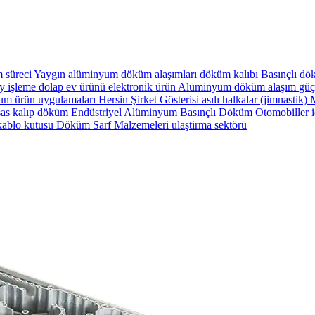
 süreci
Yaygın alüminyum döküm alaşımları
döküm kalıbı
Basınçlı dö
y işleme
dolap
ev ürünü
elektroni̇k ürün
Alüminyum döküm alaşım
güç
m ürün uygulamaları
Hersin Şirket Gösterisi
asılı halkalar (jimnastik)
M
as kalıp döküm
Endüstriyel Alüminyum Basınçlı Döküm
Otomobiller 
kablo kutusu
Döküm Sarf Malzemeleri
ulaştirma sektörü