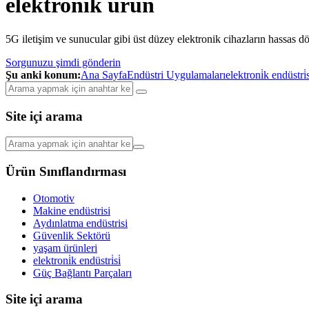
elektroni̇k ürün
5G iletişim ve sunucular gibi üst düzey elektronik cihazların hassas 
Sorgunuzu şimdi gönderin
Şu anki konum:
Ana Sayfa
Endüstri Uygulamaları
elektroni̇k endüstri̇s
Site içi arama
Ürün Sınıflandırması
Otomotiv
Makine endüstrisi
Aydınlatma endüstrisi
Güvenlik Sektörü
yaşam ürünleri
elektroni̇k endüstri̇si̇
Güç Bağlantı Parçaları
Site içi arama