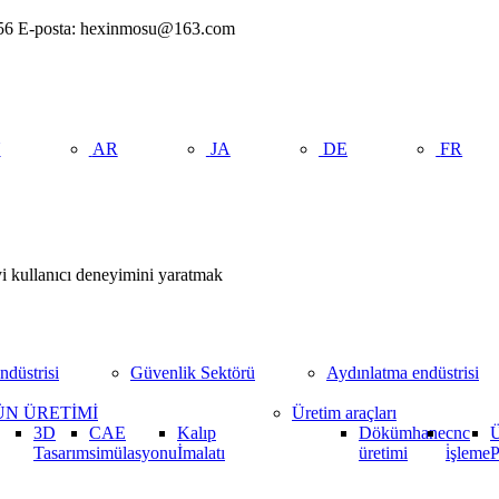
656 E-posta: hexinmosu@163.com
U
AR
JA
DE
FR
iyi kullanıcı deneyimini yaratmak
ndüstrisi
Güvenlik Sektörü
Aydınlatma endüstrisi
N ÜRETİMİ
Üretim araçları
3D
CAE
Kalıp
Dökümhane
cnc
Tasarım
simülasyonu
İmalatı
üretimi
i̇şleme
P