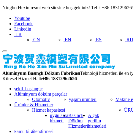
Ningbo Hexin resmi web sitesine hoş geldiniz! Tel：+86 18312962
Youtube
Facebook
Linkedin
TR
CN
EN
ES
R
Alüminyum Basınçlı Döküm Fabrikası
Teknoloji hizmetleri ile en 
Küresel Hizmet Hattı
+86 18312962656
şekil. başlangıç
Alüminyum döküm parçalar
Otomotiv
yaşam ürünleri
Makine e
Ürünler & Hizmetler
Hizmet kapasitesi
ÜRÜ
uygulama
Basınçlı
Alçak
hi̇zmeti̇
Döküm
gerilim
Hizmetleri
hizmetleri
kamu bi̇lgi̇lendi̇rmesi̇