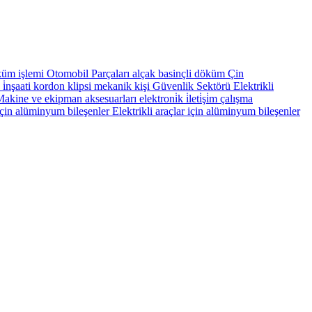
küm işlemi
Otomobil Parçaları
alçak basinçli döküm
Çin
 i̇nşaati
kordon klipsi
mekanik kişi
Güvenlik Sektörü
Elektrikli
akine ve ekipman aksesuarları
elektroni̇k i̇leti̇şi̇m
çalışma
için alüminyum bileşenler
Elektrikli araçlar için alüminyum bileşenler