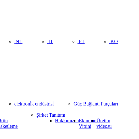
NL
IT
PT
KO
elektroni̇k endüstri̇si̇
Güç Bağlantı Parçaları
Şirket Tanıtımı
Ürün
Hakkımızda
Ekipman
Üretim
aketleme
Vitrini
videosu