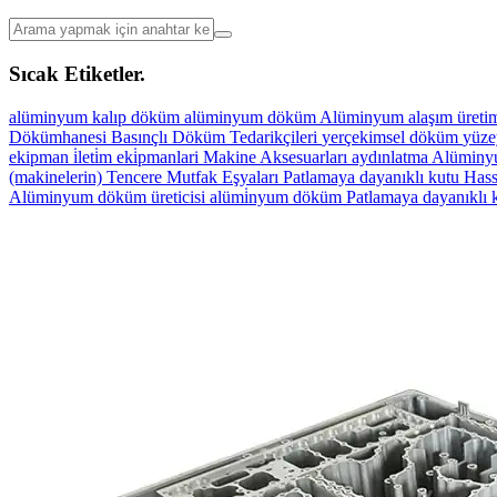
Sıcak Etiketler.
alüminyum
kalıp döküm
alüminyum döküm
Alüminyum alaşım üretim
Dökümhanesi
Basınçlı Döküm Tedarikçileri
yerçekimsel döküm
yüze
ekipman
i̇leti̇m eki̇pmanlari
Makine Aksesuarları
aydınlatma
Alüminyu
(makinelerin)
Tencere Mutfak Eşyaları
Patlamaya dayanıklı kutu
Hass
Alüminyum döküm üreticisi
alümi̇nyum döküm
Patlamaya dayanıklı 