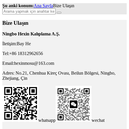
Şu anki konum:
Ana Sayfa
Bize Ulaşın
Bize Ulaşın
Ningbo Hexin Kalıplama A.Ş.
İletişim:Bay He
Tel:+86 18312962656
Email:hexinmosu@163.com
Adres: No.21, Chenhua Kireç Ovası, Beilun Bölgesi, Ningbo,
Zhejiang, Çin
whatsapp
wechat