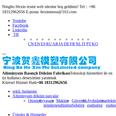
Ningbo Hexin resmi web sitesine hoş geldiniz! Tel：+86
18312962656 E-posta: hexinmosu@163.com
Youtube
Facebook
Linkedin
TR
CN
EN
ES
RU
AR
JA
DE
FR
NL
IT
PT
KO
Alüminyum Basınçlı Döküm Fabrikası
Teknoloji hizmetleri ile en
iyi kullanıcı deneyimini yaratmak
Küresel Hizmet Hattı
+86 18312962656
şekil. başlangıç
Alüminyum döküm parçalar
Otomotiv
yaşam
Makine
Güvenlik
Aydınlatma
elektr
ürünleri
endüstrisi
Sektörü
endüstrisi
endüstr
Ürünler & Hizmetler