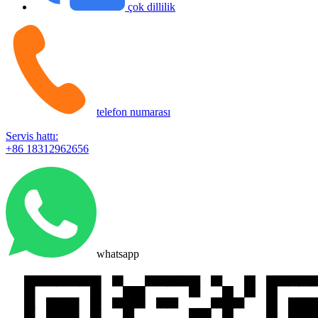
çok dillilik
telefon numarası
Servis hattı:
+86 18312962656
whatsapp