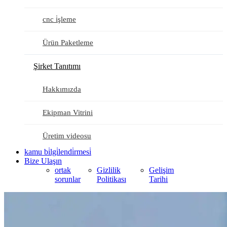
cnc i̇şleme
Ürün Paketleme
Şirket Tanıtımı
Hakkımızda
Ekipman Vitrini
Üretim videosu
kamu bi̇lgi̇lendi̇rmesi̇
Bize Ulaşın
ortak
Gizlilik
Gelişim
sorunlar
Politikası
Tarihi