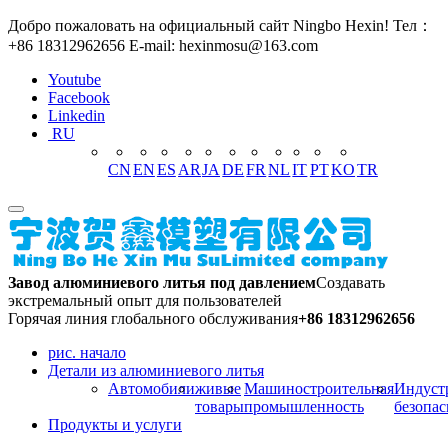
Добро пожаловать на официальный сайт Ningbo Hexin! Тел：
+86 18312962656 E-mail: hexinmosu@163.com
Youtube
Facebook
Linkedin
RU
CN
EN
ES
AR
JA
DE
FR
NL
IT
PT
KO
TR
Завод алюминиевого литья под давлением
Создавать
экстремальный опыт для пользователей
Горячая линия глобального обслуживания
+86 18312962656
рис. начало
Детали из алюминиевого литья
Автомобили
живые
Машиностроительная
Индуст
товары
промышленность
безопас
Продукты и услуги