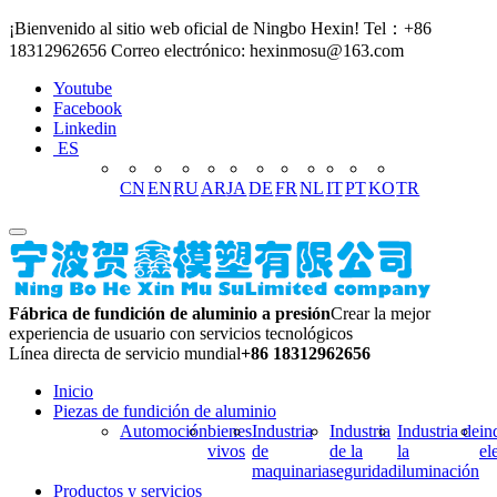
¡Bienvenido al sitio web oficial de Ningbo Hexin! Tel：+86
18312962656 Correo electrónico: hexinmosu@163.com
Youtube
Facebook
Linkedin
ES
CN
EN
RU
AR
JA
DE
FR
NL
IT
PT
KO
TR
Fábrica de fundición de aluminio a presión
Crear la mejor
experiencia de usuario con servicios tecnológicos
Línea directa de servicio mundial
+86 18312962656
Inicio
Piezas de fundición de aluminio
Automoción
bienes
Industria
Industria
Industria de
in
vivos
de
de la
la
el
maquinaria
seguridad
iluminación
Productos y servicios