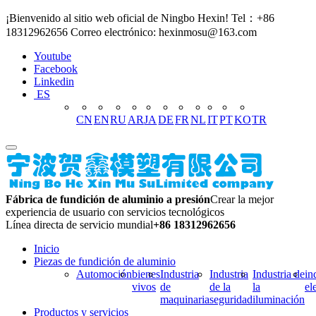
¡Bienvenido al sitio web oficial de Ningbo Hexin! Tel：+86
18312962656 Correo electrónico: hexinmosu@163.com
Youtube
Facebook
Linkedin
ES
CN
EN
RU
AR
JA
DE
FR
NL
IT
PT
KO
TR
Fábrica de fundición de aluminio a presión
Crear la mejor
experiencia de usuario con servicios tecnológicos
Línea directa de servicio mundial
+86 18312962656
Inicio
Piezas de fundición de aluminio
Automoción
bienes
Industria
Industria
Industria de
in
vivos
de
de la
la
el
maquinaria
seguridad
iluminación
Productos y servicios