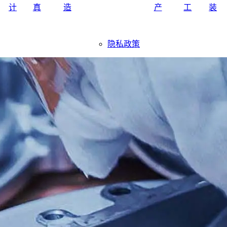
计
真
造
产
工
装
隐私政策