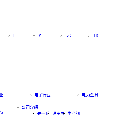
IT
PT
KO
TR
业
电子行业
电力金具
公司介绍
包
关于我
设备展
生产视