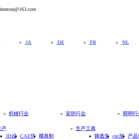
mosu@163.com
R
JA
DE
FR
NL
机械行业
安防行业
照明行
生产
生产工具
3D设
CAE仿
模具制
铸造生
cnc加
产品