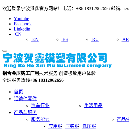
欢迎登录宁波贺鑫官方网站！电话：+86 18312962656 邮箱: hexin
Youtube
Facebook
Linkedin
CN
EN
ES
RU
A
铝合金压铸工厂
用技术服务 创造极致用户体验
全球服务热线
+86 18312962656
首页
铝铸件零件
汽车行业
生活用品
产品与服务
服务能力
产品
应用服
压铸服
低压服