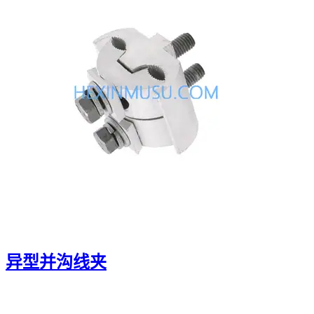
异型并沟线夹