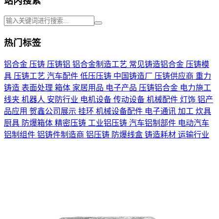
站内搜索
热门标签
铝合金
压铸
压铸铝
铝合金制造工艺
常见铸造铝合金
压铸模
具
压铸工艺
汽车配件
低压压铸
中国铸造厂
压铸供应商
重力
铸造
表面处理
箱体
家居用品
电子产品
压铸铝合金
电力施工
线夹
机器人
安防行业
电机设备
传动设备
机械配件
灯饰
铝产
品应用
贺鑫公司展示
挂环
机械设备配件
电子通讯
加工
炊具
厨具
防爆箱体
精密压铸
工业铝压铸
汽车铝制部件
电动汽车
铝制组件
铝铸件制造商
铝压铸
防爆线盒
铸造耗材
运输行业