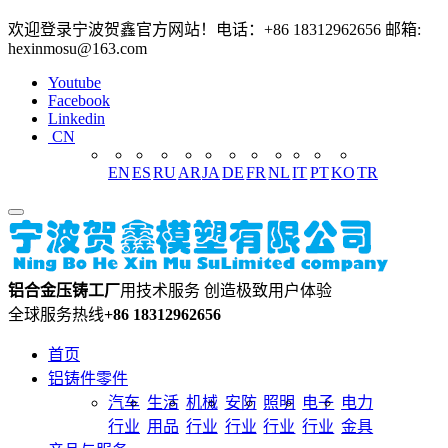
欢迎登录宁波贺鑫官方网站！电话：+86 18312962656 邮箱:
hexinmosu@163.com
Youtube
Facebook
Linkedin
CN
EN
ES
RU
AR
JA
DE
FR
NL
IT
PT
KO
TR
铝合金压铸工厂
用技术服务 创造极致用户体验
全球服务热线
+86 18312962656
首页
铝铸件零件
汽车
生活
机械
安防
照明
电子
电力
行业
用品
行业
行业
行业
行业
金具