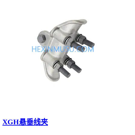
XGH悬垂线夹