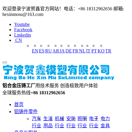
欢迎登录宁波贺鑫官方网站！电话：+86 18312962656 邮箱:
hexinmosu@163.com
Youtube
Facebook
Linkedin
CN
EN
ES
RU
AR
JA
DE
FR
NL
IT
PT
KO
TR
铝合金压铸工厂
用技术服务 创造极致用户体验
全球服务热线
+86 18312962656
首页
铝铸件零件
汽车
生活
机械
安防
照明
电子
电力
行业
用品
行业
行业
行业
行业
金具