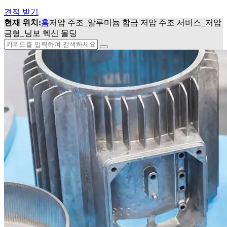
견적 받기
현재 위치:
홈
저압 주조_알루미늄 합금 저압 주조 서비스_저압
금형_닝보 헥신 몰딩