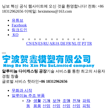
닝보 헥신 공식 웹사이트에 오신 것을 환영합니다! 전화: +86
18312962656 이메일: hexinmosu@163.com
유튜브
Facebook
링크드인
KO
CN
EN
ES
RU
AR
JA
DE
FR
NL
IT
PT
TR
알루미늄 다이캐스팅 공장
기술 서비스를 통한 최고의 사용자
경험 창출
글로벌 서비스 핫라인
+86 18312962656
무화과 시작
알루미늄 주조 부품
자
생활
기계
보안
조명
전자
파워
동
용품
산업
산업
산업
산업
피팅