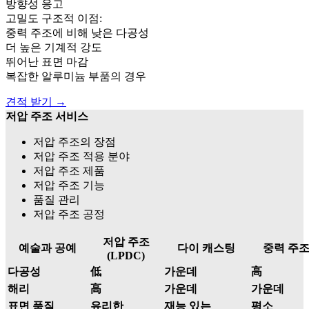
방향성 응고
고밀도 구조적 이점:
중력 주조에 비해 낮은 다공성
더 높은 기계적 강도
뛰어난 표면 마감
복잡한 알루미늄 부품의 경우
견적 받기 →
저압 주조 서비스
저압 주조의 장점
저압 주조 적용 분야
저압 주조 제품
저압 주조 기능
품질 관리
저압 주조 공정
저압 주조
예술과 공예
다이 캐스팅
중력 주
(LPDC)
다공성
低
가운데
高
해리
高
가운데
가운데
표면 품질
유리한
재능 있는
평소