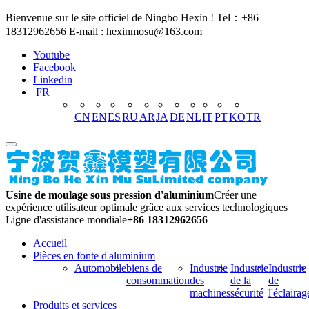
Bienvenue sur le site officiel de Ningbo Hexin ! Tel：+86
18312962656 E-mail : hexinmosu@163.com
Youtube
Facebook
Linkedin
FR
CN
EN
ES
RU
AR
JA
DE
NL
IT
PT
KO
TR
Usine de moulage sous pression d'aluminium
Créer une
expérience utilisateur optimale grâce aux services technologiques
Ligne d'assistance mondiale
+86 18312962656
Accueil
Pièces en fonte d'aluminium
Automobile
biens de
Industrie
Industrie
Industrie
consommation
des
de la
de
machines
sécurité
l'éclairag
Produits et services